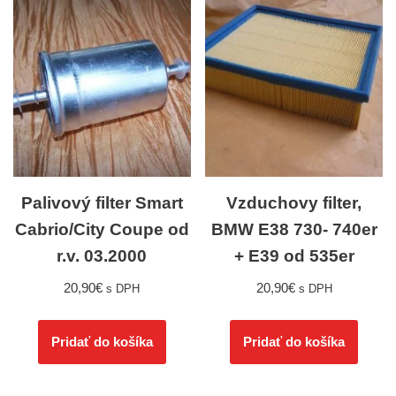
Palivový filter Smart
Vzduchovy filter,
Cabrio/City Coupe od
BMW E38 730- 740er
r.v. 03.2000
+ E39 od 535er
20,90
€
20,90
€
s DPH
s DPH
Pridať do košíka
Pridať do košíka