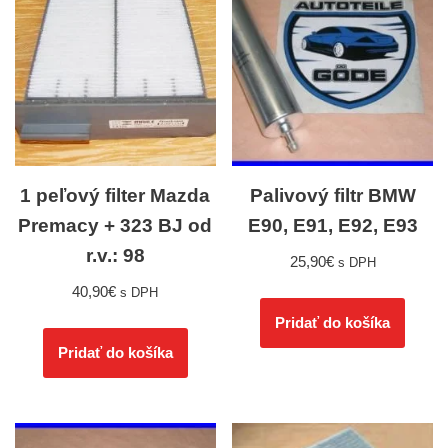
1 peľový filter Mazda
Palivový filtr BMW
Premacy + 323 BJ od
E90, E91, E92, E93
r.v.: 98
25,90
€
s DPH
40,90
€
s DPH
Pridať do košíka
Pridať do košíka