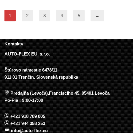
1
2
3
4
5
→
Kontakty
AUTO-FLEX EU, s.r.o.
Štúrovo námestie 6478/11
911 01 Trenčín, Slovenská republika
Predajňa (Levoča),Francisciho 45, 05401 Levoča
Po-Pia : 9:00-17:00
+421 918 789 805
+421 944 358 253
info@auto-flex.eu