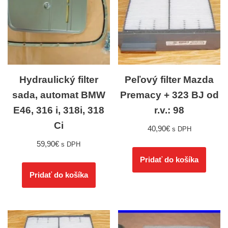
Hydraulický filter
Peľový filter Mazda
sada, automat BMW
Premacy + 323 BJ od
E46, 316 i, 318i, 318
r.v.: 98
Ci
40,90
€
s DPH
59,90
€
s DPH
Pridať do košíka
Pridať do košíka