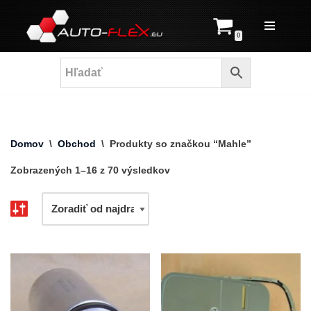
Prejsť
0
na
obsah
Domov
\
Obchod
\
Produkty so značkou “Mahle”
Zobrazených 1–16 z 70 výsledkov