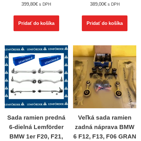
399,80
€
389,00
€
s DPH
s DPH
Pridať do košíka
Pridať do košíka
Sada ramien predná
Veľká sada ramien
6-dielná Lemförder
zadná náprava BMW
BMW 1er F20, F21,
6 F12, F13, F06 GRAN