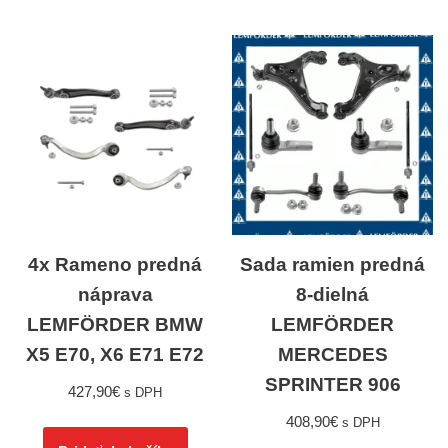
4x Rameno predná
Sada ramien predná
náprava
8-dielná
LEMFÖRDER BMW
LEMFÖRDER
X5 E70, X6 E71 E72
MERCEDES
SPRINTER 906
427,90
€
s DPH
408,90
€
s DPH