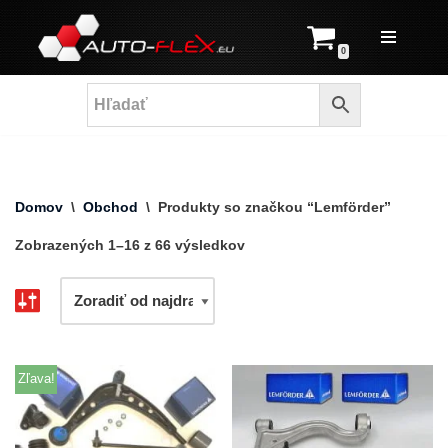
Prejsť
0
na
obsah
Domov
\
Obchod
\
Produkty so značkou “Lemförder”
Zobrazených 1–16 z 66 výsledkov
Zľava!