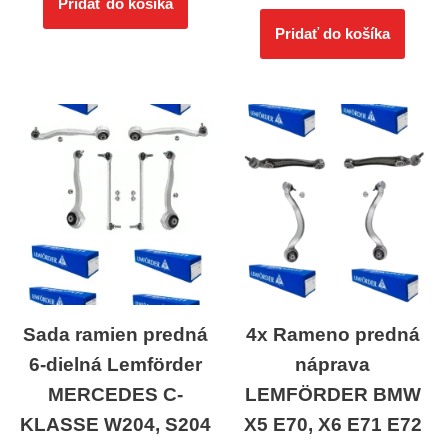
Pridať do košíka
Pridať do košíka
Sada ramien predná
4x Rameno predná
6-dielná Lemförder
náprava
MERCEDES C-
LEMFÖRDER BMW
KLASSE W204, S204
X5 E70, X6 E71 E72