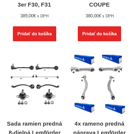
3er F30, F31
COUPE
389,00
€
380,00
€
s DPH
s DPH
Pridať do košíka
Pridať do košíka
Sada ramien predná
4x rameno predná
8-dielná Lemförder
náprava Lemförder