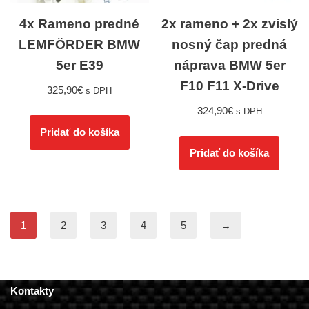
4x Rameno predné
2x rameno + 2x zvislý
LEMFÖRDER BMW
nosný čap predná
5er E39
náprava BMW 5er
F10 F11 X-Drive
325,90
€
s DPH
324,90
€
s DPH
Pridať do košíka
Pridať do košíka
1
2
3
4
5
→
Kontakty