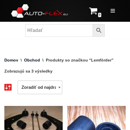
Prejsť
0
na
obsah
Domov
\
Obchod
\
Produkty so značkou “Lemförder”
Zobrazujú sa 3 výsledky