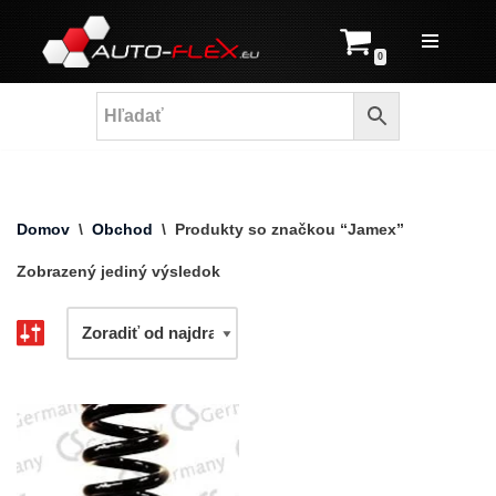
Prejsť
0
na
obsah
Domov
\
Obchod
\
Produkty so značkou “Jamex”
Zobrazený jediný výsledok