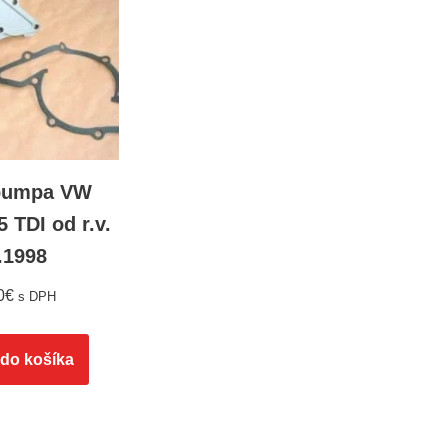
pumpa VW
5 TDI od r.v.
.1998
0
€
s DPH
 do košíka