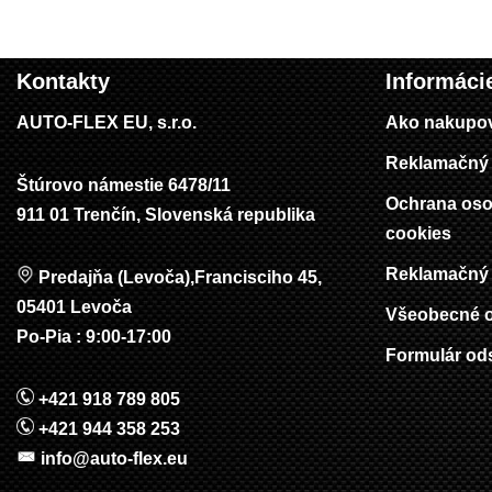
Kontakty
Informáci
AUTO-FLEX EU, s.r.o.
Ako nakupo
Reklamačný 
Štúrovo námestie 6478/11
Ochrana oso
911 01 Trenčín, Slovenská republika
cookies
Reklamačný 
Predajňa (Levoča),Francisciho 45,
05401 Levoča
Všeobecné 
Po-Pia : 9:00-17:00
Formulár od
+421 918 789 805
+421 944 358 253
info@auto-flex.eu