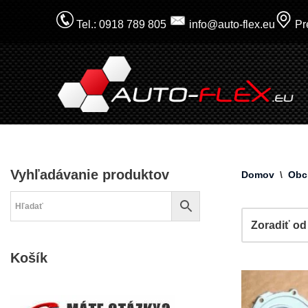
Tel.: 0918 789 805
info@auto-flex.eu
Pre
Prejsť
na
obsah
Vyhľadávanie produktov
Domov
\
Obc
Košík