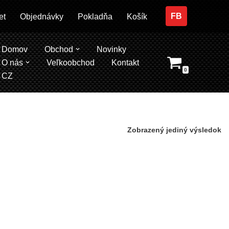
FB
et
Objednávky
Pokladňa
Košík
Domov
Obchod
Novinky
O nás
Veľkoobchod
Kontakt
0
CZ
Zobrazený jediný výsledok