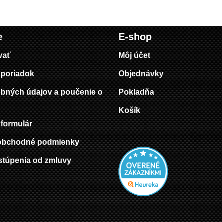
e
E-shop
vať
Môj účet
poriadok
Objednávky
bných údajov a poučenie o
Pokladňa
Košík
formulár
obchodné podmienky
stúpenia od zmluvy