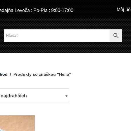
Môj úč
dajňa Levoča : Po-Pia : 9:00-17:00
hod
\
Produkty so značkou “Hella”