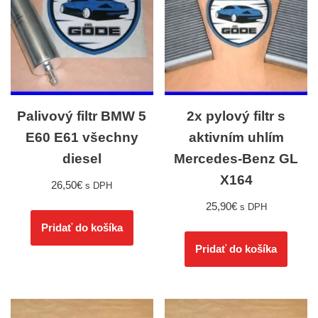
Palivový filtr BMW 5
2x pylový filtr s
E60 E61 všechny
aktivním uhlím
diesel
Mercedes-Benz GL
X164
26,50
€
s DPH
25,90
€
s DPH
Pridať do košíka
Pridať do košíka