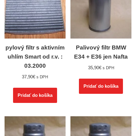
pylový filtr s aktivním
Palivový filtr BMW
uhlím Smart od r.v. :
E34 + E36 jen Nafta
03.2000
35,90
€
s DPH
37,90
€
s DPH
Pridať do košíka
Pridať do košíka