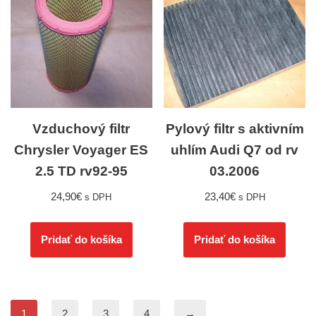
Vzduchový filtr
Pylový filtr s aktivním
Chrysler Voyager ES
uhlím Audi Q7 od rv
2.5 TD rv92-95
03.2006
24,90
€
23,40
€
s DPH
s DPH
Pridať do košíka
Pridať do košíka
1
2
3
4
→