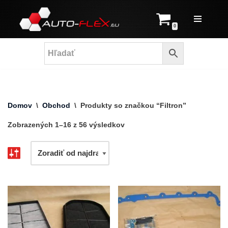
Prejsť
0
na
obsah
Domov
\
Obchod
\
Produkty so značkou “Filtron”
Zobrazených 1–16 z 56 výsledkov