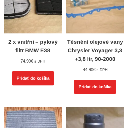
2 x vnitřní – pylový
Těsnění olejové vany
filtr BMW E38
Chrysler Voyager 3,3
+3,8 ltr, 90-2000
74,90
€
s DPH
44,90
€
s DPH
Pridať do košíka
Pridať do košíka