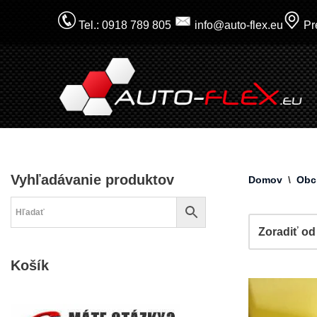
Tel.: 0918 789 805
info@auto-flex.eu
Pre
Prejsť
na
obsah
Vyhľadávanie produktov
Domov
\
Obc
Košík