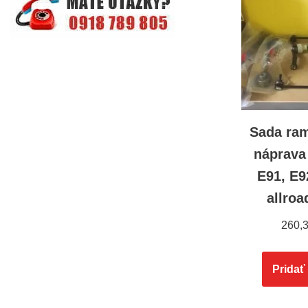
Sada ra
náprava
E91, E92
allro
260,
Pridať