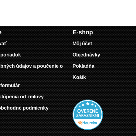
e
E-shop
vať
Môj účet
poriadok
Objednávky
bných údajov a poučenie o
Pokladňa
Košík
formulár
stúpenia od zmluvy
obchodné podmienky