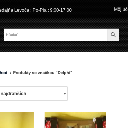
Môj úč
dajňa Levoča : Po-Pia : 9:00-17:00
hod
\
Produkty so značkou “Delphi”