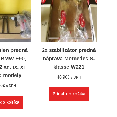
mien predná
2x stabilizátor predná
 BMW E90,
náprava Mercedes S-
 xd, ix, xi
klasse W221
ad modely
40,90
€
s DPH
30
€
s DPH
Pridať do košíka
 do košíka