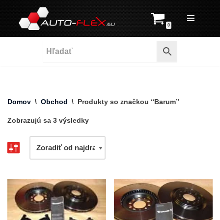
Prejsť
0
na
obsah
Domov
\
Obchod
\
Produkty so značkou “Barum”
Zobrazujú sa 3 výsledky