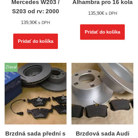
Mercedes W203 /
Alhambra pro 16 kola
S203 od rv: 2000
135,90
€
s DPH
139,90
€
s DPH
Pridať do košíka
Pridať do košíka
Zľava!
Brzdná sada přední s
Brzdová sada Audi