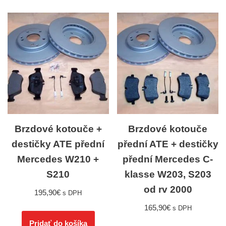
Brzdové kotouče +
Brzdové kotouče
destičky ATE přední
přední ATE + destičky
Mercedes W210 +
přední Mercedes C-
S210
klasse W203, S203
od rv 2000
195,90
€
s DPH
165,90
€
s DPH
Pridať do košíka