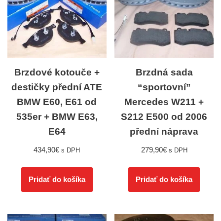
Brzdové kotouče +
Brzdná sada
destičky přední ATE
“sportovní”
BMW E60, E61 od
Mercedes W211 +
535er + BMW E63,
S212 E500 od 2006
E64
přední náprava
434,90
€
279,90
€
s DPH
s DPH
Pridať do košíka
Pridať do košíka