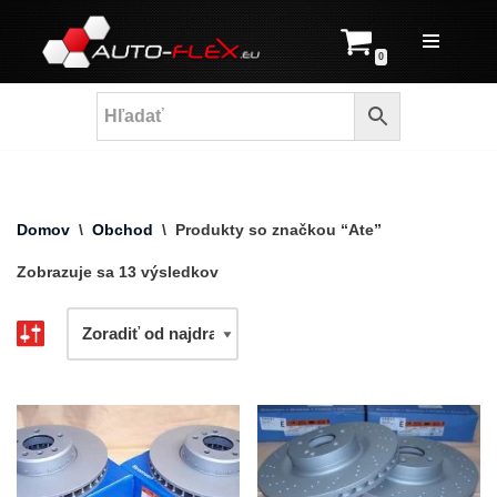
Prejsť
0
na
obsah
Domov
\
Obchod
\
Produkty so značkou “Ate”
Zobrazuje sa 13 výsledkov