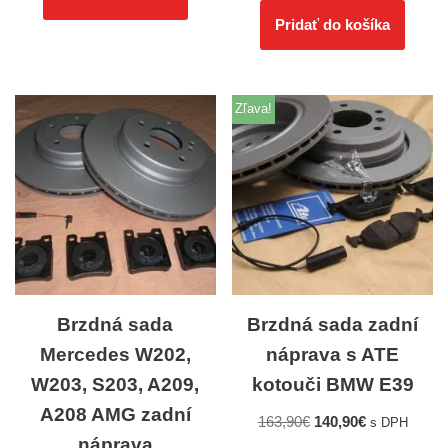
Pridať do košíka
Zľava!
Brzdná sada
Brzdná sada zadní
Mercedes W202,
náprava s ATE
W203, S203, A209,
kotouči BMW E39
A208 AMG zadní
163,90
€
140,90
€
s DPH
náprava