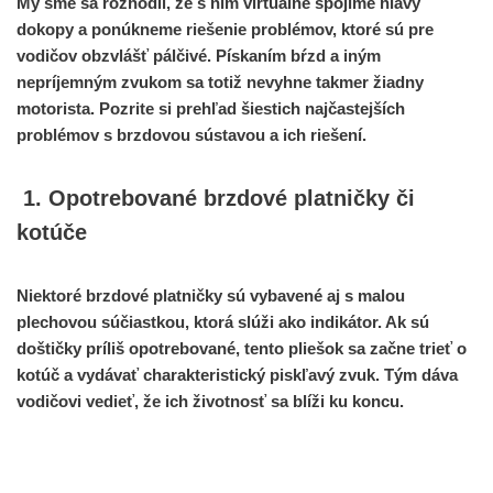
My sme sa rozhodli, že s ním virtuálne spojíme hlavy
dokopy a ponúkneme riešenie problémov, ktoré sú pre
vodičov obzvlášť pálčivé. Pískaním bŕzd a iným
nepríjemným zvukom sa totiž nevyhne takmer žiadny
motorista. Pozrite si prehľad šiestich najčastejších
problémov s brzdovou sústavou a ich riešení.
1. Opotrebované brzdové platničky či
kotúče
Niektoré brzdové platničky sú vybavené aj s malou
plechovou súčiastkou, ktorá slúži ako indikátor. Ak sú
doštičky príliš opotrebované, tento pliešok sa začne trieť o
kotúč a vydávať charakteristický piskľavý zvuk. Tým dáva
vodičovi vedieť, že ich životnosť sa blíži ku koncu.