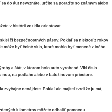
aľ sa do áut nevyznáte, určite sa poraďte so známym alebo
te v histórii vozidla orientovať.
kiel či bezpečnostných pásov. Pokiaľ sa niektorí z rokov
e môže byť čelné sklo, ktoré mohlo byť menené z iného
ýroby a štát, v ktorom bolo auto vyrobené. VIN číslo
ínou, na podlahe alebo v batožinovom priestore.
 zvyčajne nenájdete. Pokiaľ ale majiteľ tvrdí že ju má,
jazdených kilometrov môžete odhaliť pomocou