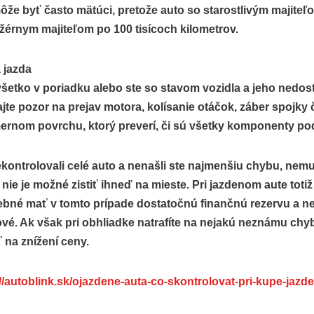
môže byť často mätúci, pretože auto so starostlivým majiteľ
ežérnym majiteľom po 100 tisícoch kilometrov.
 jazda
všetko v poriadku alebo ste so stavom vozidla a jeho nedos
jte pozor na prejav motora, kolísanie otáčok, záber spojky 
rnom povrchu, ktorý preverí, či sú všetky komponenty po
ekontrolovali celé auto a nenašli ste najmenšiu chybu, nem
ž nie je možné zistiť ihneď na mieste. Pri jazdenom aute tot
rebné mať v tomto prípade dostatočnú finančnú rezervu a ne
é. Ak však pri obhliadke natrafíte na nejakú neznámu chy
na znížení ceny.
//autoblink.sk/ojazdene-auta-co-skontrolovat-pri-kupe-jazd