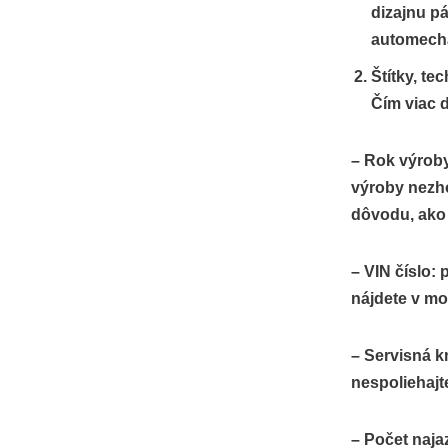
dizajnu p
automecha
Štítky, t
Čím viac d
– Rok výroby
výroby nezho
dôvodu, ako 
– VIN číslo:
nájdete v mo
– Servisná kn
nespoliehajt
– Počet naja