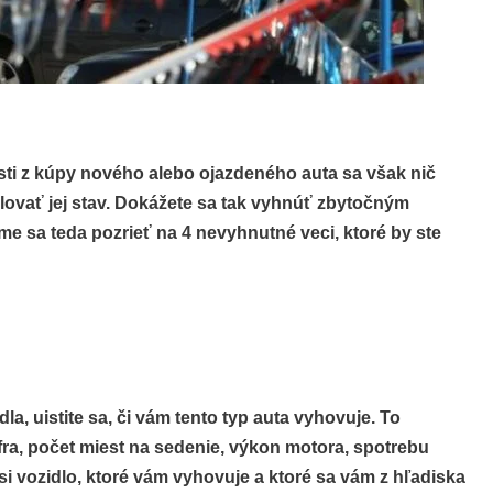
sti z kúpy nového alebo ojazdeného auta sa však nič
ovať jej stav. Dokážete sa tak vyhnúť zbytočným
e sa teda pozrieť na 4 nevyhnutné veci, ktoré by ste
a, uistite sa, či vám tento typ auta vyhovuje. To
ufra, počet miest na sedenie, výkon motora, spotrebu
 si vozidlo, ktoré vám vyhovuje a ktoré sa vám z hľadiska