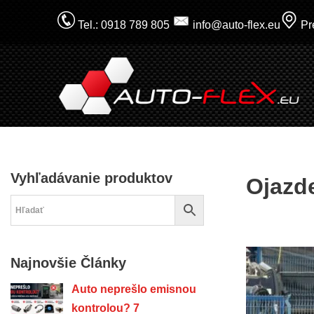
Tel.: 0918 789 805
info@auto-flex.eu
Pre
Prejsť
na
obsah
Vyhľadávanie produktov
Ojazd
Najnovšie Články
Auto neprešlo emisnou
kontrolou? 7