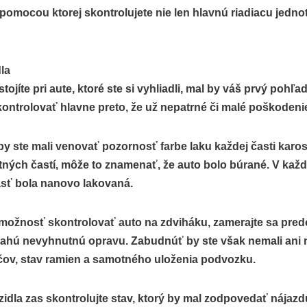
 pomocou ktorej skontrolujete nie len hlavnú riadiacu jednot
la
stojíte pri aute, ktoré ste si vyhliadli, mal by váš prvý poh
skontrolovať hlavne preto, že už nepatrné či malé poškode
 ste mali venovať pozornosť farbe laku každej časti karoséri
tných častí, môže to znamenať, že auto bolo búrané. V každ
sť bola nanovo lakovaná.
možnosť skontrolovať auto na zdviháku, zamerajte sa pred
hú nevyhnutnú opravu. Zabudnúť by ste však nemali ani na 
čov, stav ramien a samotného uloženia podvozku.
ozidla zas skontrolujte stav, ktorý by mal zodpovedať nájazd