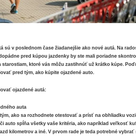
á sú v poslednom čase žiadanejšie ako nové autá. Na rado
opádne pred kúpou jazdenky by ste mali poriadne skontrol
starostiam, ktoré vás môžu zastihnúť už krátko kúpe. Poďm
lovať pred tým, ako kúpite ojazdené auto.
ovať ojazdené autá:
odného auta
tým, ako sa rozhodnete otestovať a prísť na obhliadku vozidl
i auto spĺňa všetky vaše kritéria, ako napríklad veľkosť k
jazd kilometrov a iné. V prvom rade je teda potrebné vybrať