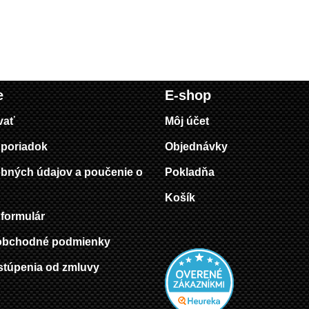
e
E-shop
vať
Môj účet
poriadok
Objednávky
bných údajov a poučenie o
Pokladňa
Košík
formulár
obchodné podmienky
stúpenia od zmluvy