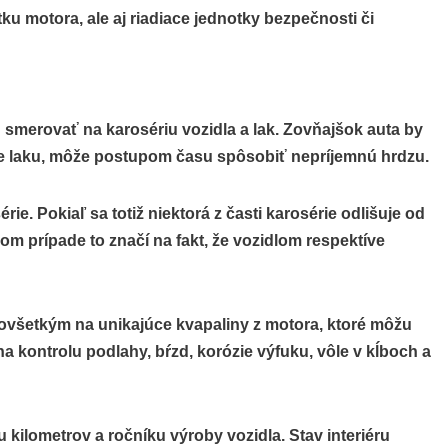
ku motora, ale aj riadiace jednotky bezpečnosti či
ľad smerovať na karosériu vozidla a lak. Zovňajšok auta by
nie laku, môže postupom času spôsobiť nepríjemnú hrdzu.
e. Pokiaľ sa totiž niektorá z časti karosérie odlišuje od
om prípade to značí na fakt, že vozidlom respektíve
ovšetkým na unikajúce kvapaliny z motora, ktoré môžu
kontrolu podlahy, bŕzd, korózie výfuku, vôle v kĺboch a
u kilometrov a ročníku výroby vozidla. Stav interiéru