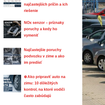
najčastejších príčin a ich
riešenie
NOx senzor – príznaky
poruchy a kedy ho
vymeniť
Najčastejšie poruchy
podvozku v zime a ako
im predísť
❄️ Ako pripraviť auto na
zimu: 10 dôležitých
kontrol, na ktoré vodiči
často zabúdajú