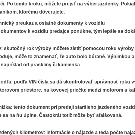
áči. Po tomto kroku, môžete prejsť na výber jazdenky. Poki
nikom, ktorému dôverujete.
echnický preukaz a ostatné dokumenty k vozidlu
okumentov k vozidlu predajca ponúkne, tým lepšie sa dokáže
: skutočný rok výroby môžete zistiť pomocou roku výroby s
duje, môže to znamenať, že auto bolo búrané. Výnimkou al
napríklad od praskliny či kamienka.
 podľa: podľa VIN čísla sa dá skontrolovať správnosť roku v
torovom priestore, na kovovej priečke medzi motorom a kab
ižka: tento dokument pri predaji staršieho jazdeného vozidla
e sa na ňu úplne. Častokrát totiž môže byť sfalšovaná.
zdených kilometrov: informácie o nájazde a teda počte na