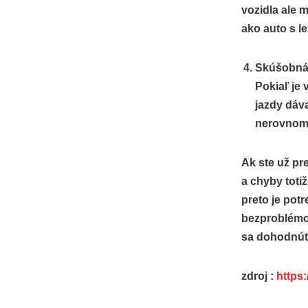
vozidla ale 
ako auto s l
Skúšobná
Pokiaľ je 
jazdy dáva
nerovnome
Ak ste už pr
a chyby toti
preto je pot
bezproblémov
sa dohodnúť 
zdroj :
https: