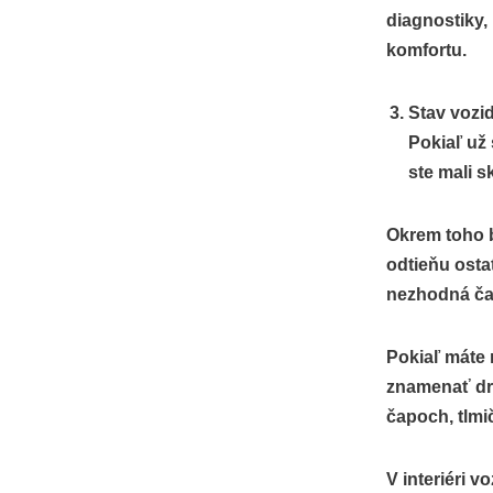
diagnostiky,
komfortu.
Stav vozid
Pokiaľ už 
ste mali 
Okrem toho by
odtieňu osta
nezhodná ča
Pokiaľ máte 
znamenať dra
čapoch, tlmi
V interiéri v