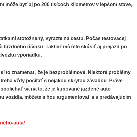
om môže byť aj po 200 tisícoch kilometrov v lepšom stave,
tatkami stotožnený, vyrazte na cestu. Počas testovacej
či brzdného účinku. Taktiež môžete skúsiť aj prejazd po
dvozku vporiadku.
usí to znamenať, že je bezproblémové. Niektoré problémy
iž treba vždy počítať s nejakou skrytou závadou. Práve
spoliehať sa na to, že je kupované jazdené auto
bu vozidla, môžete s ňou argumentovať a s predávajúcim
eneho-auta/