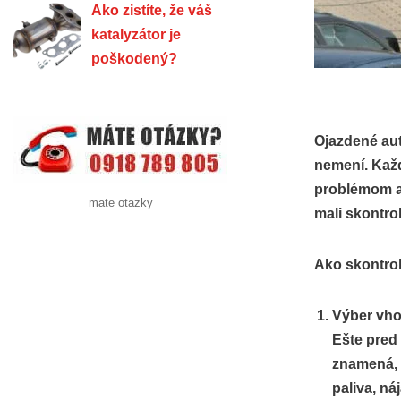
Ako zistíte, že váš
katalyzátor je
poškodený?
Ojazdené aut
nemení. Každ
problémom a 
mate otazky
mali skontro
Ako skontrol
Výber vh
Ešte pred 
znamená, č
paliva, ná