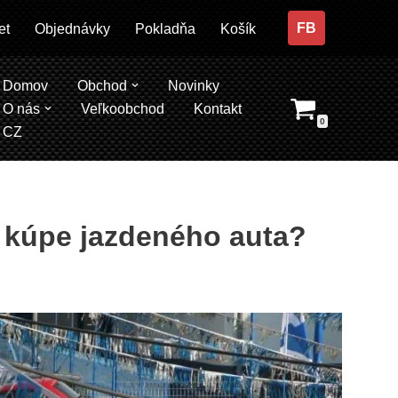
FB
et
Objednávky
Pokladňa
Košík
Domov
Obchod
Novinky
O nás
Veľkoobchod
Kontakt
0
CZ
i kúpe jazdeného auta?