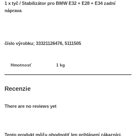
1 x tyč / Stabilizátor pro BMW E32 + E28 + E34 zadní
náprava
číslo výrobku; 33321126476, 5111505
Hmotnosť
1 kg
Recenzie
There are no reviews yet
Tento produkt môžu ohodnotiť len prihlásení zákazníci,