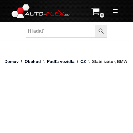
Prejsť
0
na
obsah
Domov
\
Obchod
\
Podľa vozidla
\
CZ
\
Stabilizátor, BMW E