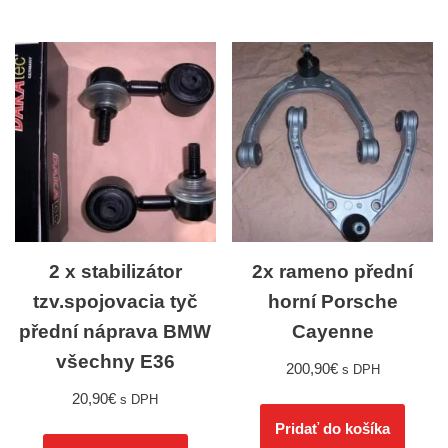
2 x stabilizátor
2x rameno přední
tzv.spojovacia tyč
horní Porsche
přední náprava BMW
Cayenne
všechny E36
200,90
€
s DPH
20,90
€
s DPH
Pridať do košíka