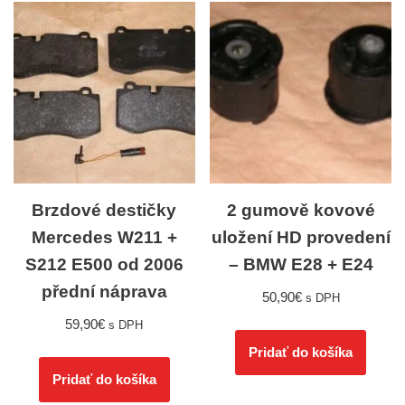
Brzdové destičky
2 gumově kovové
Mercedes W211 +
uložení HD provedení
S212 E500 od 2006
– BMW E28 + E24
přední náprava
50,90
€
s DPH
59,90
€
s DPH
Pridať do košíka
Pridať do košíka