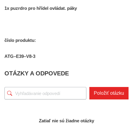
1x
puzrdro
pro
hřídel
ovládat
.
páky
číslo
produktu:
ATG
–
E39
–
V8-3
OTÁZKY A ODPOVEDE
Položiť otázku
Zatiaľ nie sú žiadne otázky