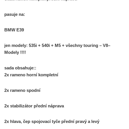
pasuje
na
:
BMW
E39
jen
modely
:
535i
+
540i
+
M5
+
všechny
touring
–
V8
–
Modely
!!!!
sada obsahuje
::
2x
rameno
horní
kompletní
2x
rameno
spodní
2x
stabilizátor
přední náprava
2x
hlava
,
čep
spojovací
tyče
přední pravý
a
levý