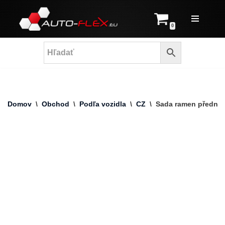
Prejsť
0
na
obsah
Domov
\
Obchod
\
Podľa vozidla
\
CZ
\
Sada ramen přední 