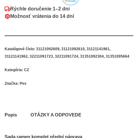
Rýchle doručenie
1–2 dni
Možnosť vrátenia do
14 dní
Katalógové číslo:
31121092609, 31121092610, 31121141961,
31121141962, 32211091723, 32211091724, 31351092304, 31351095664
Kategória:
CZ
Značka:
Pex
Popis
OTÁZKY A ODPOVEDE
Sada
ramen
komplet
přední náprava