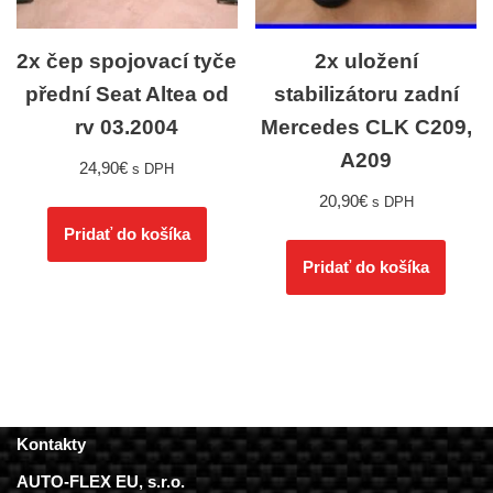
2x čep spojovací tyče
2x uložení
přední Seat Altea od
stabilizátoru zadní
rv 03.2004
Mercedes CLK C209,
A209
24,90
€
s DPH
20,90
€
s DPH
Pridať do košíka
Pridať do košíka
Kontakty
AUTO-FLEX EU, s.r.o.