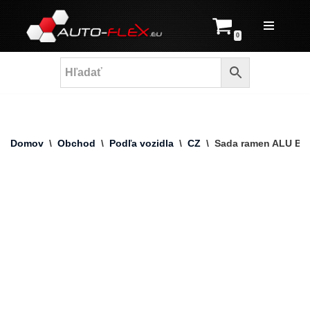
Prejsť
0
na
obsah
Domov
\
Obchod
\
Podľa vozidla
\
CZ
\
Sada ramen ALU BM