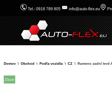
Tel.: 0918 789 805
info@auto-flex.eu
Pre
Prejsť
na
obsah
Domov
\
Obchod
\
Podľa vozidla
\
CZ
\
Rameno zadní levé 
Zľava!