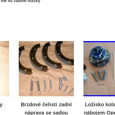
ľ nie sú žiadne otázky
y
Brzdové čelisti zadní
Ložisko kola
náprava se sadou
nábojem Ope