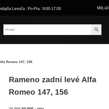
Môj úč
dajňa Levoča : Po-Pia : 9:00-17:00
Alfa Romeo 147, 156
Rameno zadní levé Alfa
Romeo 147, 156
76,90
€
60,90
€