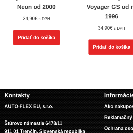
Neon od 2000
Voyager GS od 
1996
24,90
€
s DPH
34,90
€
s DPH
Pridať do košíka
Pridať do košíka
Kontakty
Informáci
AUTO-FLEX EU, s.r.o.
Ako nakupo
Reklamačný 
Štúrovo námestie 6478/11
Ochrana oso
911 01 Trenčín, Slovenská republika