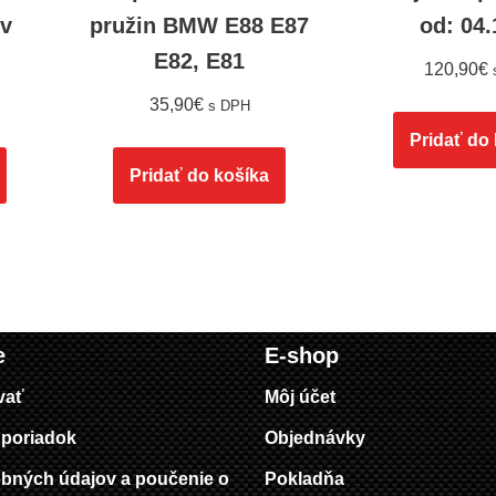
rv
pružin BMW E88 E87
od: 04
E82, E81
120,90
€
35,90
€
s DPH
Pridať do
Pridať do košíka
e
E-shop
vať
Môj účet
poriadok
Objednávky
bných údajov a poučenie o
Pokladňa