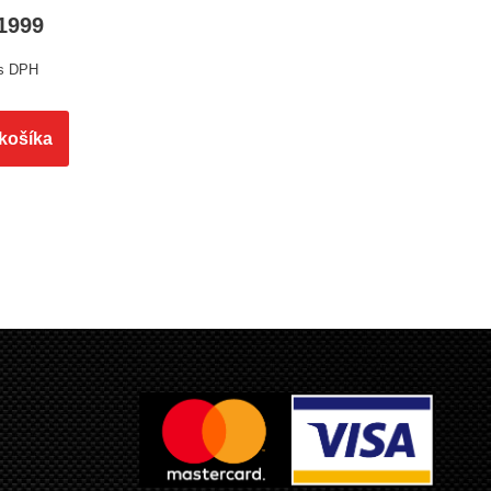
.1999
s DPH
 košíka