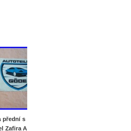
 přední s
l Zafira A