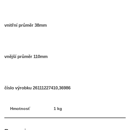
vnitřní průměr 38mm
vnější průměr 110mm
číslo výrobku 26111227410,36986
Hmotnosť
1 kg