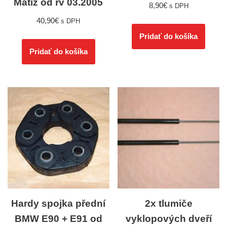
Matiz od rv 03.2005
8,90
€
s DPH
40,90
€
s DPH
Pridať do košíka
Pridať do košíka
Hardy spojka přední
2x tlumiče
BMW E90 + E91 od
vyklopových dveří