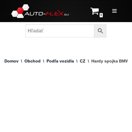
Prejsť
0
na
obsah
Domov
\
Obchod
\
Podľa vozidla
\
CZ
\
Hardy spojka BMW E