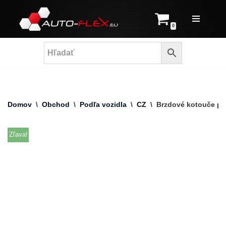
Prejsť
0
na
obsah
Domov
\
Obchod
\
Podľa vozidla
\
CZ
\
Brzdové kotouče př
Zľava!