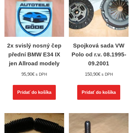
2x svislý nosný čep
Spojková sada VW
přední BMW E34 IX
Polo od r.v. 08.1995-
jen Allroad modely
09.2001
95,90
€
150,90
€
s DPH
s DPH
Pridať do košíka
Pridať do košíka