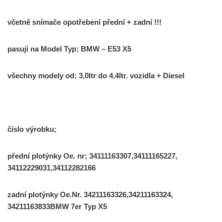
včetně
snímače
opotřebení
přední + zadní
!!!
pasují
na
Model
Typ
;
BMW
–
E53
X5
všechny
modely
od
:
3,0ltr
do
4,4ltr
.
vozidla
+
Diesel
číslo
výrobku
;
přední
plotýnky
Oe
.
nr
;
34111163307,34111165227
,
34112229031,34112282166
zadní
plotýnky
Oe.Nr.
34211163326,34211163324
,
34211163833BMW
7er
Typ
X5