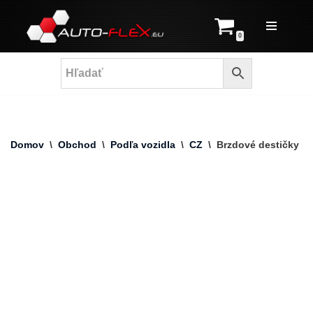
Prejsť
0
na
obsah
Domov
\
Obchod
\
Podľa vozidla
\
CZ
\
Brzdové destičky p