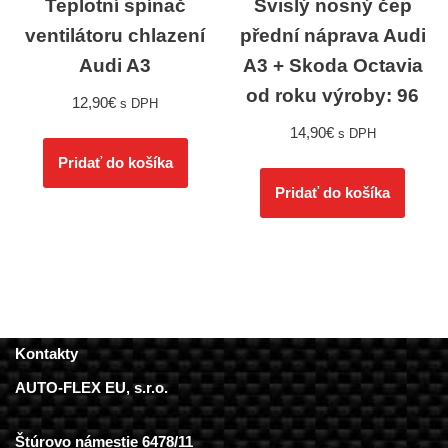
Teplotní spínač
Svislý nosný čep
ventilátoru chlazení
přední náprava Audi
Audi A3
A3 + Skoda Octavia
od roku výroby: 96
12,90
€
s DPH
14,90
€
s DPH
Pridať do košíka
Pridať do košíka
Kontakty
AUTO-FLEX EU, s.r.o.
Štúrovo námestie 6478/11