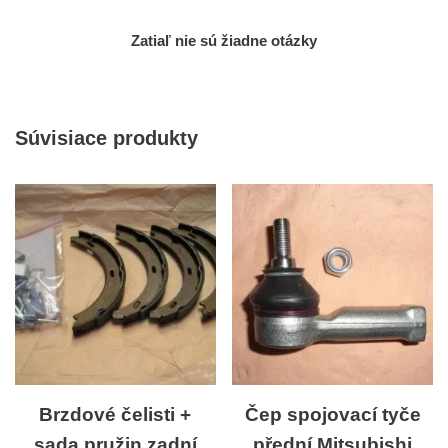
Zatiaľ nie sú žiadne otázky
Súvisiace produkty
Brzdové čelisti +
Čep spojovací tyče
sada pružin zadní
přední Mitsubishi