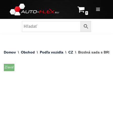
Prejsť
0
na
obsah
Domov
\
Obchod
\
Podľa vozidla
\
CZ
\
Brzdná sada s BREM
Zľava!