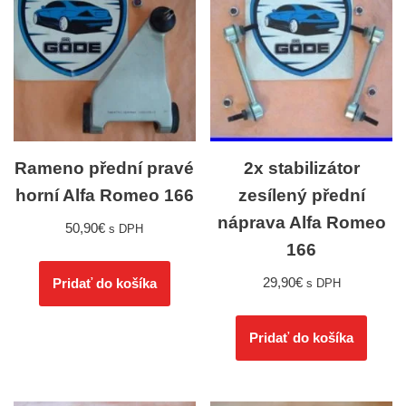
Rameno přední pravé
2x stabilizátor
horní Alfa Romeo 166
zesílený přední
náprava Alfa Romeo
50,90
€
s DPH
166
29,90
€
Pridať do košíka
s DPH
Pridať do košíka