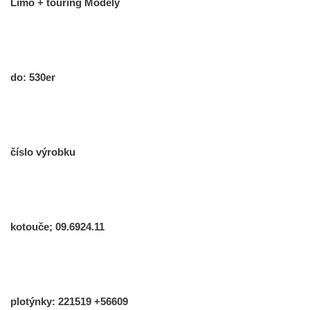
Limo + touring Modely
do: 530er
číslo výrobku
kotouče; 09.6924.11
plotýnky: 221519 +56609