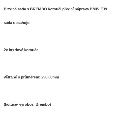
Brzdná sada s BREMBO kotouči přední náprava BMW E39
sada obsahuje:
2x brzdové kotouče
větrané s průměrem: 296,00mm
(kotúče- výrobce: Brembo)