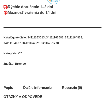
Rýchle doručenie
1–2 dni
Možnosť vrátenia do
14 dní
Katalógové číslo:
34111163013, 34111163081, 34111164839,
34111164627, 34111164629, 34116761278
Kategória:
CZ
Značka:
Brembo
Popis
Ďalšie informácie
Recenzie (0)
OTÁZKY A ODPOVEDE