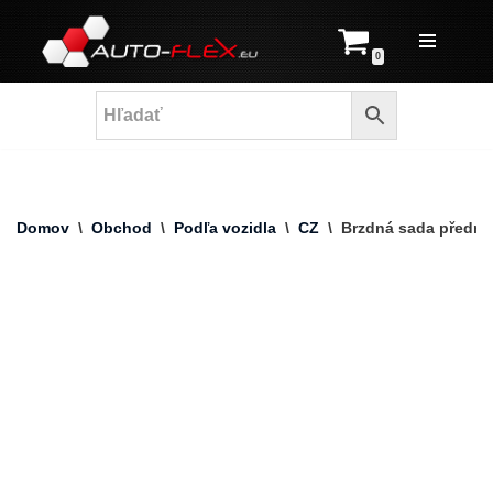
Prejsť
0
na
obsah
Domov
\
Obchod
\
Podľa vozidla
\
CZ
\
Brzdná sada přední 