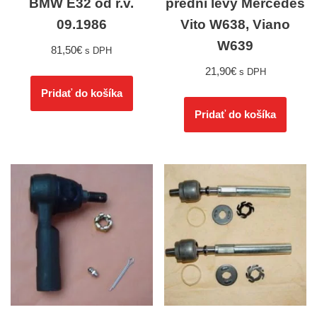
BMW E32 od r.v.
přední levý Mercedes
09.1986
Vito W638, Viano
W639
81,50
€
s DPH
21,90
€
s DPH
Pridať do košíka
Pridať do košíka