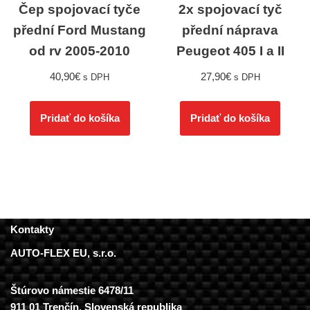
Čep spojovací tyče
2x spojovací tyč
přední Ford Mustang
přední náprava
od rv 2005-2010
Peugeot 405 I a II
40,90
€
27,90
€
s DPH
s DPH
Pridať do košíka
Pridať do košíka
Kontakty
AUTO-FLEX EU, s.r.o.
Štúrovo námestie 6478/11
911 01 Trenčín, Slovenská republika