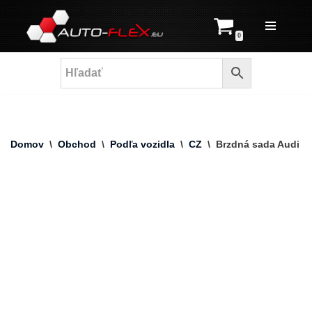
Prejsť
0
na
obsah
Domov
\
Obchod
\
Podľa vozidla
\
CZ
\
Brzdná sada Audi A