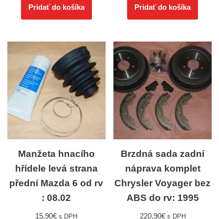
Pridať do košíka
Pridať do košíka
Manžeta hnacího
Brzdná sada zadní
hřídele levá strana
náprava komplet
přední Mazda 6 od rv
Chrysler Voyager bez
: 08.02
ABS do rv: 1995
15,90
€
220,90
€
s DPH
s DPH