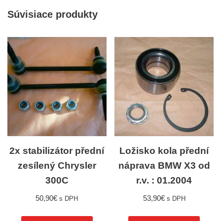
Súvisiace produkty
2x stabilizátor přední
Ložisko kola přední
zesílený Chrysler
náprava BMW X3 od
300C
r.v. : 01.2004
50,90
€
53,90
€
s DPH
s DPH