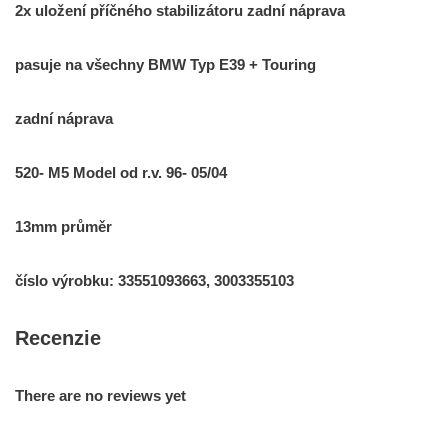
2x
uložení
příčného
stabilizátoru
zadní náprava
pasuje
na
všechny
BMW
Typ
E39
+
Touring
zadní náprava
520-
M5
Model
od
r.v.
96-
05/04
13mm
průměr
číslo
výrobku
:
33551093663
,
3003355103
Recenzie
There are no reviews yet