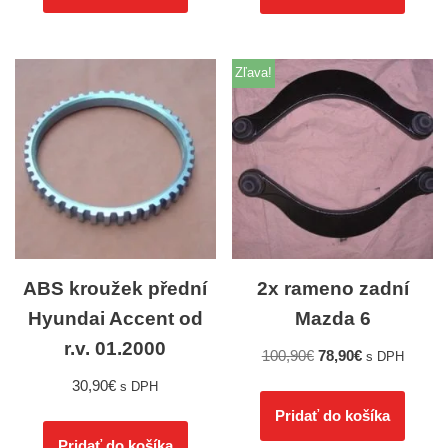
Zľava!
ABS kroužek přední
2x rameno zadní
Hyundai Accent od
Mazda 6
r.v. 01.2000
100,90
€
78,90
€
s DPH
30,90
€
s DPH
Pridať do košíka
Pridať do košíka