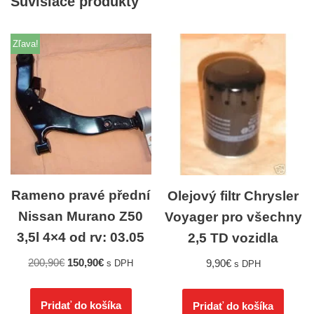
Súvisiace produkty
Zľava!
Rameno pravé přední
Olejový filtr Chrysler
Nissan Murano Z50
Voyager pro všechny
3,5l 4×4 od rv: 03.05
2,5 TD vozidla
200,90
€
150,90
€
9,90
€
s DPH
s DPH
Pridať do košíka
Pridať do košíka