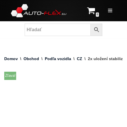
Prejsť
0
na
obsah
Domov
\
Obchod
\
Podľa vozidla
\
CZ
\
2x uložení stabiliz
Zľava!