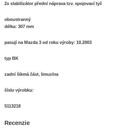
2x
stabilizátor
přední náprava
tzv
.
spojovací tyč
oboustranný
délka
:
307
mm
pasují
na
Mazda
3
od
roku výroby
:
10.2003
typ
BK
zadní
šikmá
část
,
limuzína
číslo
výrobku:
5113218
Recenzie