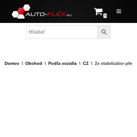
Prejsť
0
na
obsah
Domov
\
Obchod
\
Podľa vozidla
\
CZ
\
2x stabilizátor před