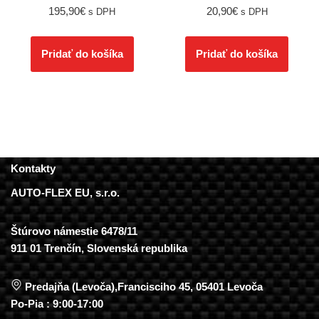
195,90
€
20,90
€
s DPH
s DPH
Pridať do košíka
Pridať do košíka
Kontakty
AUTO-FLEX EU, s.r.o.
Štúrovo námestie 6478/11
911 01 Trenčín, Slovenská republika
Predajňa (Levoča),Francisciho 45, 05401 Levoča
Po-Pia : 9:00-17:00