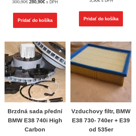
9,90
€
s DPH
300,90
€
280,90
€
s DPH
Pridať do košíka
Pridať do košíka
Brzdná sada přední
Vzduchovy filtr, BMW
BMW E38 740i High
E38 730- 740er + E39
Carbon
od 535er