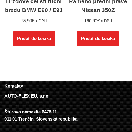
Brzdové čelisti ruční
Rameno přední pravé
brzdu BMW E90 / E91
Nissan 350Z
35,90
€
180,90
€
s DPH
s DPH
Pridať do košíka
Pridať do košíka
Kontakty
AUTO-FLEX EU, s.r.o.
Štúrovo námestie 6478/11
911 01 Trenčín, Slovenská republika