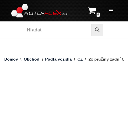
Prejsť
0
na
obsah
Domov
\
Obchod
\
Podľa vozidla
\
CZ
\
2x pružiny zadní Ope