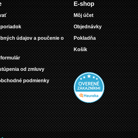
e
E-shop
vať
Môj účet
poriadok
Objednávky
bných údajov a poučenie o
Pokladňa
Košík
formulár
stúpenia od zmluvy
obchodné podmienky