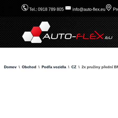
Tel.: 0918 789 805
info@auto-flex.eu
Pre
Prejsť
na
obsah
Domov
\
Obchod
\
Podľa vozidla
\
CZ
\
2x pružiny přední 