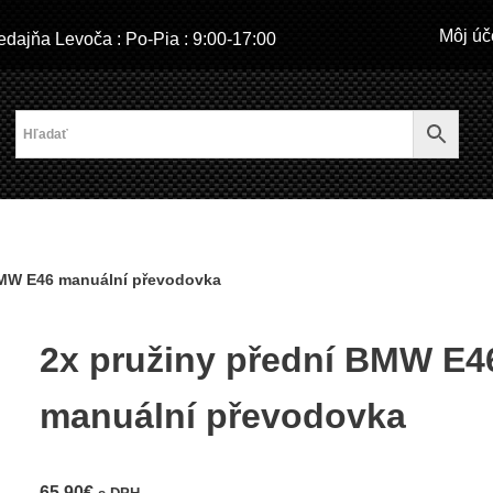
Môj úč
dajňa Levoča : Po-Pia : 9:00-17:00
BMW E46 manuální převodovka
2x pružiny přední BMW E4
manuální převodovka
65,90
€