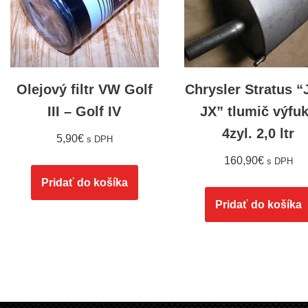
Olejový filtr VW Golf
Chrysler Stratus “
III – Golf IV
JX” tlumič výfu
4zyl. 2,0 ltr
5,90
€
s DPH
160,90
€
s DPH
Pridať do košíka
Pridať do košíka