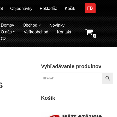
FB
et
Objednávky
Pokladňa
Košík
Domov
Obchod
Novinky
O nás
Veľkoobchod
Kontakt
0
CZ
Vyhľadávanie produktov
6
Košík