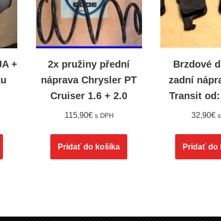
JA +
2x pružiny přední
Brzdové d
ku
náprava Chrysler PT
zadní nápr
Cruiser 1.6 + 2.0
Transit od:
115,90
€
32,90
€
s DPH
Pridať do košíka
Pridať do