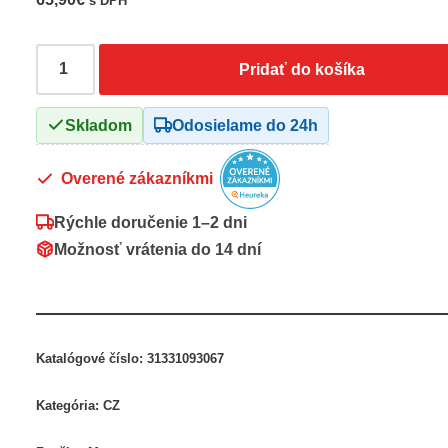
s DPH
Pridať do košíka
Skladom
Odosielame do 24h
Overené zákazníkmi
Rýchle doručenie
1–2 dni
Možnosť vrátenia do
14 dní
Katalógové číslo:
31331093067
Kategória:
CZ