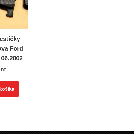
estičky
ava Ford
 06.2002
s DPH
 košíka