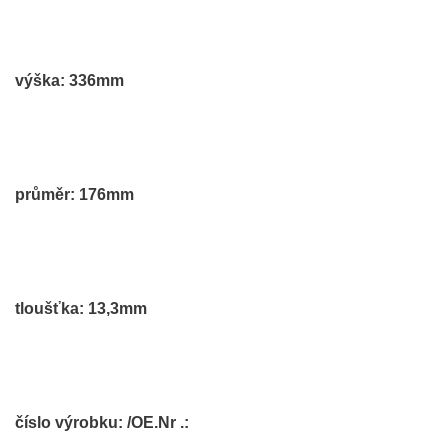
výška: 336mm
průměr: 176mm
tloušťka: 13,3mm
číslo výrobku: /OE.Nr .: