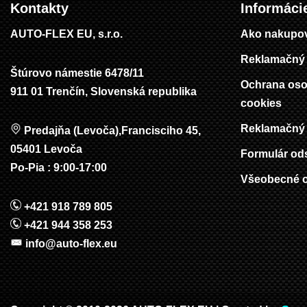
Kontakty
Informáci
AUTO-FLEX EU, s.r.o.
Ako nakupo
Reklamačný 
Štúrovo námestie 6478/11
Ochrana oso
911 01 Trenčín, Slovenská republika
cookies
Reklamačný 
Predajňa (Levoča),Francisciho 45,
05401 Levoča
Formulár od
Po-Pia : 9:00-17:00
Všeobecné 
+421 918 789 805
+421 944 358 253
info@auto-flex.eu