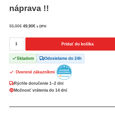
náprava !!
55,90
€
49,90
€
s DPH
Pridať do košíka
Skladom
Odosielame do 24h
Overené zákazníkmi
Rýchle doručenie
1–2 dni
Možnosť vrátenia do
14 dní