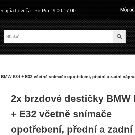
Môj úč
dajňa Levoča : Po-Pia : 9:00-17:00
 BMW E34 + E32 včetně snímače opotřebení, přední a zadní náprav
2x brzdové destičky BMW 
+ E32 včetně snímače
opotřebení, přední a zadní