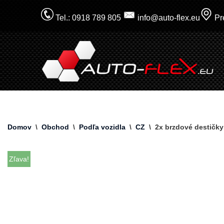
Tel.: 0918 789 805
info@auto-flex.eu
Pre
Prejsť
na
obsah
Domov
\
Obchod
\
Podľa vozidla
\
CZ
\
2x brzdové destičky
Zľava!