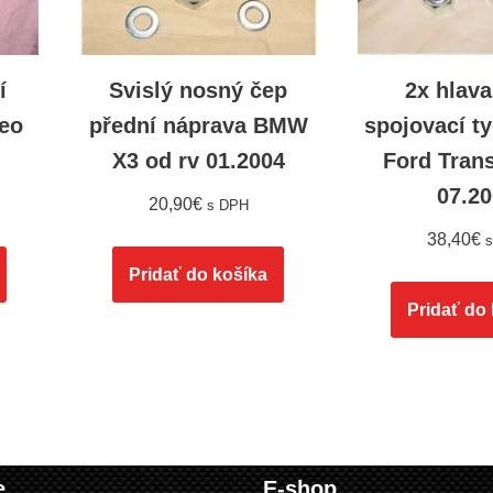
í
Svislý nosný čep
2x hlava
eo
přední náprava BMW
spojovací ty
X3 od rv 01.2004
Ford Trans
07.2
20,90
€
s DPH
38,40
€
Pridať do košíka
Pridať do
e
E-shop