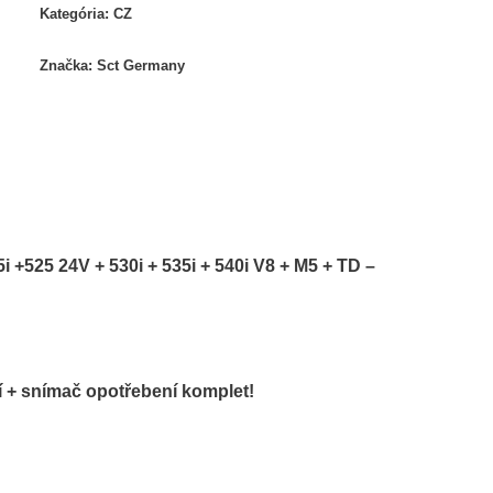
Kategória:
CZ
Značka:
Sct Germany
 +525 24V + 530i + 535i + 540i V8 + M5 + TD –
í + snímač opotřebení komplet!