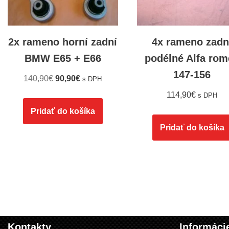
2x rameno horní zadní
4x rameno zadn
BMW E65 + E66
podélné Alfa rom
147-156
140,90
€
90,90
€
s DPH
114,90
€
s DPH
Pridať do košíka
Pridať do košíka
Kontakty
Informáci