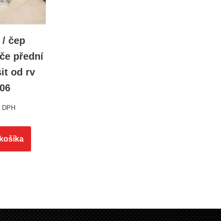
 / čep
če přední
it od rv
006
s DPH
 košíka