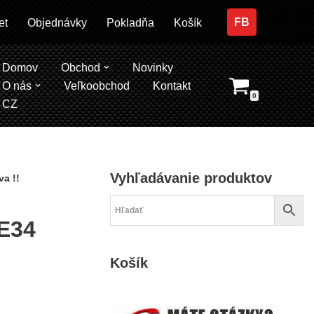
FB
et
Objednávky
Pokladňa
Košík
Domov
Obchod
Novinky
O nás
Veľkoobchod
Kontakt
0
CZ
Vyhľadávanie produktov
a !!
E34
Košík