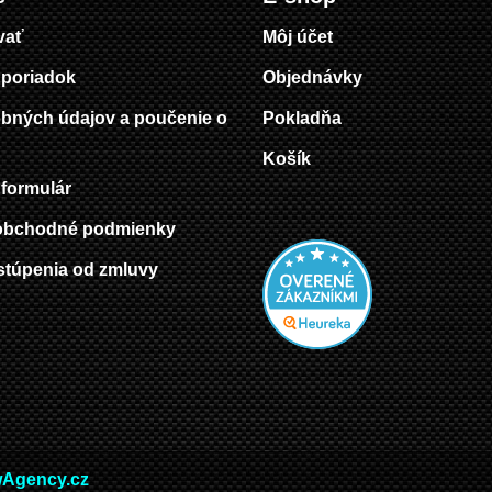
vať
Môj účet
poriadok
Objednávky
bných údajov a poučenie o
Pokladňa
Košík
formulár
obchodné podmienky
stúpenia od zmluvy
Agency.cz