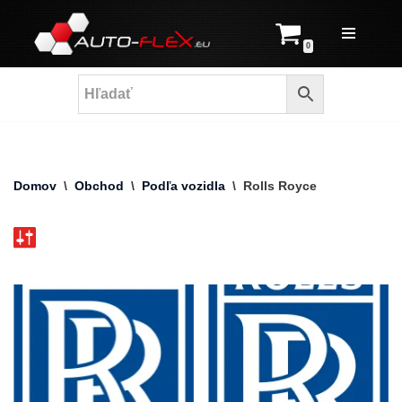
Prejsť
0
na
obsah
Domov
\
Obchod
\
Podľa vozidla
\
Rolls Royce