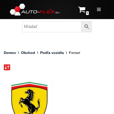
Prejsť
0
na
obsah
Domov
\
Obchod
\
Podľa vozidla
\
Ferrari