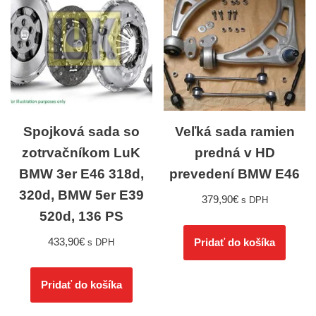
Spojková sada so
Veľká sada ramien
zotrvačníkom LuK
predná v HD
BMW 3er E46 318d,
prevedení BMW E46
320d, BMW 5er E39
379,90
€
s DPH
520d, 136 PS
433,90
€
Pridať do košíka
s DPH
Pridať do košíka