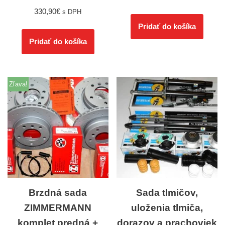
330,90
€
s DPH
Pridať do košíka
Pridať do košíka
Zľava!
Brzdná sada
Sada tlmičov,
ZIMMERMANN
uloženia tlmiča,
komplet predná +
dorazov a prachoviek