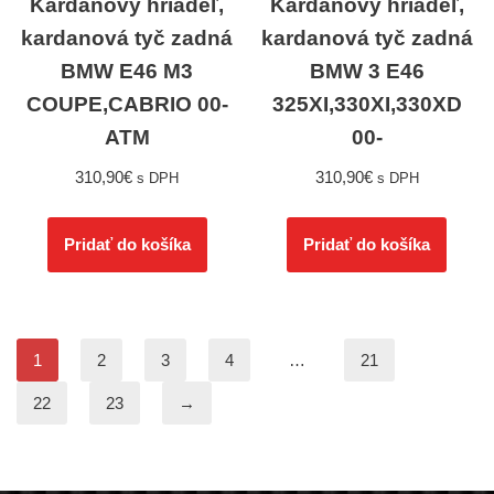
Kardanový hriadeľ,
Kardanový hriadeľ,
kardanová tyč zadná
kardanová tyč zadná
BMW E46 M3
BMW 3 E46
COUPE,CABRIO 00-
325XI,330XI,330XD
ATM
00-
310,90
€
310,90
€
s DPH
s DPH
Pridať do košíka
Pridať do košíka
1
2
3
4
…
21
22
23
→