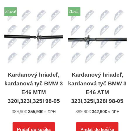
Zľava!
Zľava!
Kardanový hriadeľ,
Kardanový hriadeľ,
kardanová tyč BMW 3
kardanová tyč BMW 3
E46 MTM
E46 ATM
320I,323I,325I 98-05
323I,325I,328I 98-05
389,90
€
355,90
€
389,90
€
342,90
€
s DPH
s DPH
Pridať do košíka
Pridať do košíka