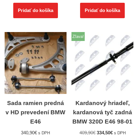
Pridať do košíka
Pridať do košíka
Zľava!
Sada ramien predná
Kardanový hriadeľ,
v HD prevedení BMW
kardanová tyč zadná
E46
BMW 320D E46 98-01
340,90
€
409,90
€
334,50
€
s DPH
s DPH