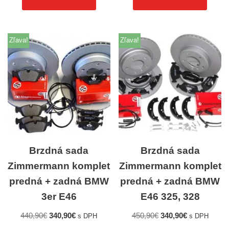
Zľava!
Zľava!
Brzdná sada
Brzdná sada
Zimmermann komplet
Zimmermann komplet
predná + zadná BMW
predná + zadná BMW
3er E46
E46 325, 328
440,90
€
340,90
€
450,90
€
340,90
€
s DPH
s DPH