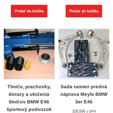
Pridať do košíka
Pridať do košíka
Tlmiče, prachovky,
Sada ramien predná
dorazy a uloženia
náprava Meyle BMW
tlmičov BMW E46
3er E46
športový podvozok
328,50
€
s DPH