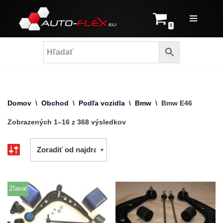
Prejsť
0
na
obsah
Domov
\
Obchod
\
Podľa vozidla
\
Bmw
\
Bmw E46
Zobrazených 1–16 z 368 výsledkov
Zľava!