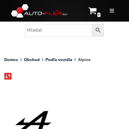
Prejsť
0
na
obsah
Domov
\
Obchod
\
Podľa vozidla
\
Alpine