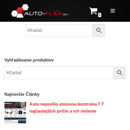
Prejsť
0
na
obsah
Vyhľadávanie produktov
Najnovšie Články
Auto neprešlo emisnou kontrolou? 7
najčastejších príčin a ich riešenie