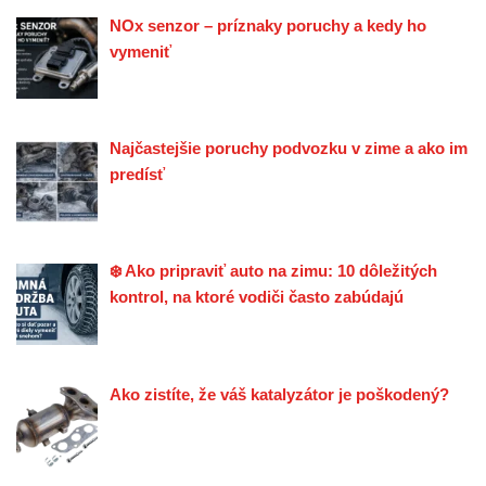
NOx senzor – príznaky poruchy a kedy ho
vymeniť
Najčastejšie poruchy podvozku v zime a ako im
predísť
❄️ Ako pripraviť auto na zimu: 10 dôležitých
kontrol, na ktoré vodiči často zabúdajú
Ako zistíte, že váš katalyzátor je poškodený?