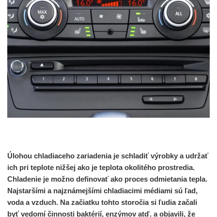
Úlohou chladiaceho zariadenia je schladiť výrobky a udržať
ich pri teplote nižšej ako je teplota okolitého prostredia.
Chladenie je možno definovať ako proces odmietania tepla.
Najstaršími a najznámejšími chladiacimi médiami sú ľad,
voda a vzduch. Na začiatku tohto storočia si ľudia začali
byť vedomí činnosti baktérií, enzýmov atď. a objavili, že