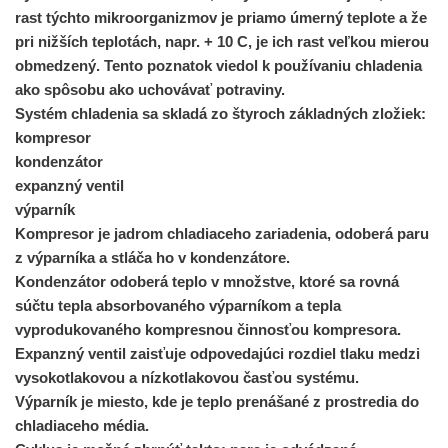
rast týchto mikroorganizmov je priamo úmerný teplote a že
pri nižších teplotách, napr. + 10 C, je ich rast veľkou mierou
obmedzený. Tento poznatok viedol k používaniu chladenia
ako spôsobu ako uchovávať potraviny.
Systém chladenia sa skladá zo štyroch základných zložiek:
kompresor
kondenzátor
expanzný ventil
výparník
Kompresor je jadrom chladiaceho zariadenia, odoberá paru
z výparníka a stláča ho v kondenzátore.
Kondenzátor odoberá teplo v množstve, ktoré sa rovná
súčtu tepla absorbovaného výparníkom a tepla
vyprodukovaného kompresnou činnosťou kompresora.
Expanzný ventil zaisťuje odpovedajúci rozdiel tlaku medzi
vysokotlakovou a nízkotlakovou časťou systému.
Výparník je miesto, kde je teplo prenášané z prostredia do
chladiaceho média.