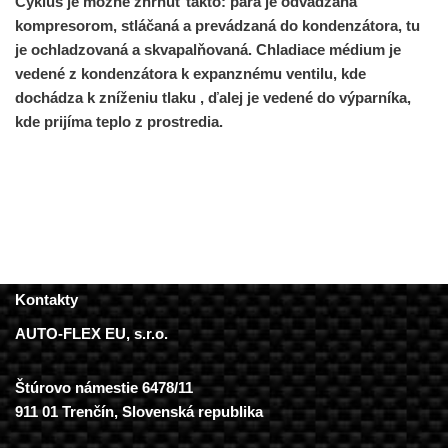
Cyklus je možné zhrnúť takto: para je odvádzaná
kompresorom, stláčaná a prevádzaná do kondenzátora, tu
je ochladzovaná a skvapalňovaná. Chladiace médium je
vedené z kondenzátora k expanznému ventilu, kde
dochádza k zníženiu tlaku , ďalej je vedené do výparníka,
kde prijíma teplo z prostredia.
Kontakty
AUTO-FLEX EU, s.r.o.
Štúrovo námestie 6478/11
911 01 Trenčín, Slovenská republika