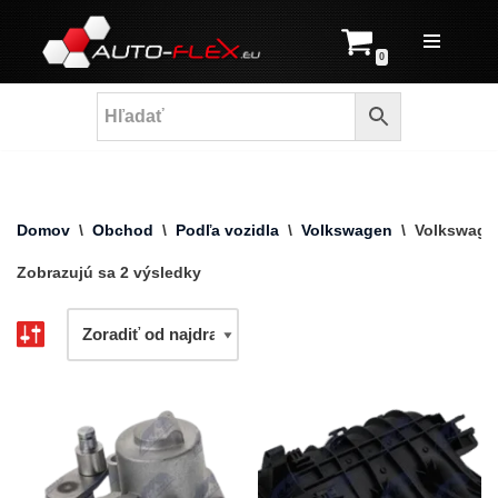
Prejsť
0
na
obsah
Domov
\
Obchod
\
Podľa vozidla
\
Volkswagen
\
Volkswage
Zobrazujú sa 2 výsledky