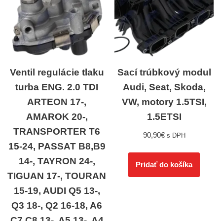
Ventil regulácie tlaku
Sací trúbkový modul
turba ENG. 2.0 TDI
Audi, Seat, Skoda,
ARTEON 17-,
VW, motory 1.5TSI,
AMAROK 20-,
1.5ETSI
TRANSPORTER T6
90,90
€
s DPH
15-24, PASSAT B8,B9
14-, TAYRON 24-,
Pridať do košíka
TIGUAN 17-, TOURAN
15-19, AUDI Q5 13-,
Q3 18-, Q2 16-18, A6
C7,C8 13-, A5 13-, A4