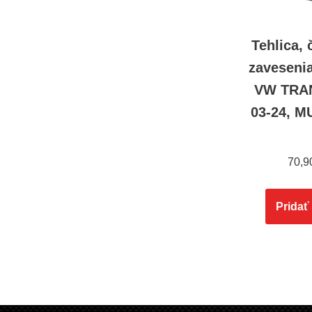
Tehlica,
zavesenia
VW TRA
03-24, M
70,9
Pridať