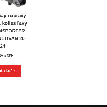
 čap nápravy
 kolies ľavý
NSPORTER
ULTIVAN 20-
24
0
€
s DPH
 do košíka