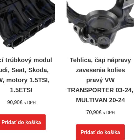
cí trúbkový modul
Tehlica, čap nápravy
udi, Seat, Skoda,
zavesenia kolies
, motory 1.5TSI,
pravý VW
1.5ETSI
TRANSPORTER 03-24,
MULTIVAN 20-24
90,90
€
s DPH
70,90
€
s DPH
Pridať do košíka
Pridať do košíka