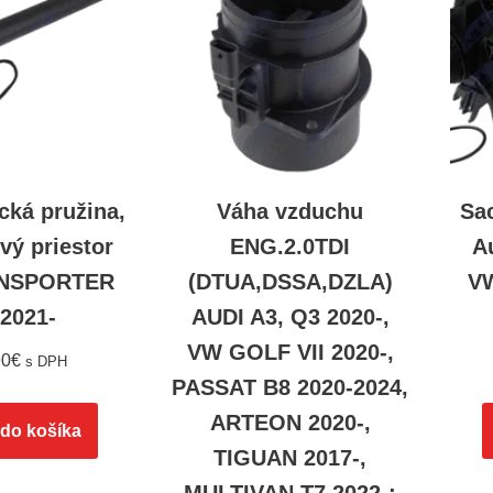
cká pružina,
Váha vzduchu
Sa
vý priestor
ENG.2.0TDI
A
NSPORTER
(DTUA,DSSA,DZLA)
VW
 2021-
AUDI A3, Q3 2020-,
VW GOLF VII 2020-,
90
€
s DPH
PASSAT B8 2020-2024,
ARTEON 2020-,
 do košíka
TIGUAN 2017-,