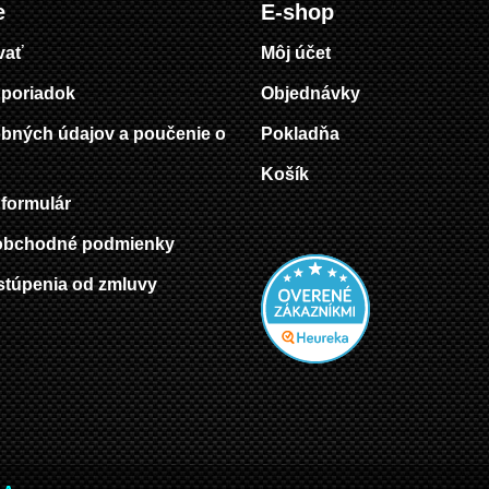
e
E-shop
vať
Môj účet
poriadok
Objednávky
bných údajov a poučenie o
Pokladňa
Košík
formulár
obchodné podmienky
stúpenia od zmluvy