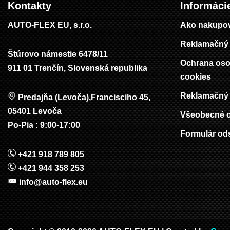
Kontakty
Informáci
AUTO-FLEX EU, s.r.o.
Ako nakupo
Reklamačný 
Štúrovo námestie 6478/11
Ochrana oso
911 01 Trenčín, Slovenská republika
cookies
Reklamačný 
Predajňa (Levoča),Francisciho 45,
05401 Levoča
Všeobecné 
Po-Pia : 9:00-17:00
Formulár od
+421 918 789 805
+421 944 358 253
info@auto-flex.eu