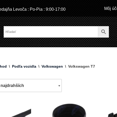
Môj úč
dajňa Levoča : Po-Pia : 9:00-17:00
hod
\
Podľa vozidla
\
Volkswagen
\
Volkswagen T7