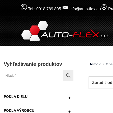
Tel.: 0918 789 805
info@auto-flex.eu
Pre
Prejsť
na
obsah
Vyhľadávanie produktov
Domov
\
Obc
PODĽA DIELU
PODĽA VÝROBCU