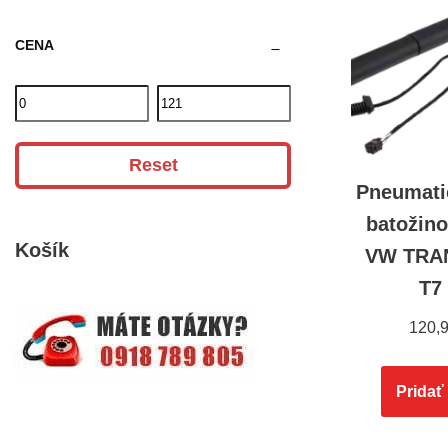
CENA
Reset
Pneumati
batožino
Košík
VW TRA
T7
120,
Pridať