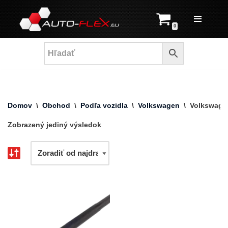
Prejsť
0
na
obsah
Domov
\
Obchod
\
Podľa vozidla
\
Volkswagen
\
Volkswagen
Zobrazený jediný výsledok