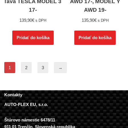
ľavá TESLA MODEL 3
AWD 17-, MODEL Y
17-
AWD 19-
139,90
€
135,90
€
s DPH
s DPH
Pridať do košíka
Pridať do košíka
1
2
3
→
Kontakty
AUTO-FLEX EU, s.r.o.
Štúrovo námestie 6478/11
911 01 Trenčín, Slovenská republika