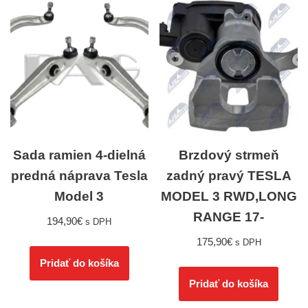
Sada ramien 4-dielná
Brzdový strmeň
predná náprava Tesla
zadný pravý TESLA
Model 3
MODEL 3 RWD,LONG
RANGE 17-
194,90
€
s DPH
175,90
€
s DPH
Pridať do košíka
Pridať do košíka