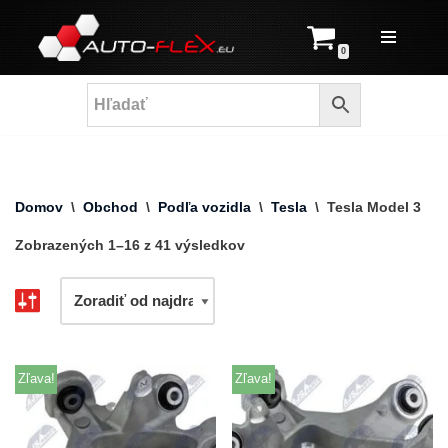
Prejsť
0
na
obsah
Domov
\
Obchod
\
Podľa vozidla
\
Tesla
\
Tesla Model 3
Zobrazených 1–16 z 41 výsledkov
Zľava!
Zľava!