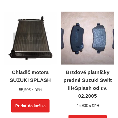
Chladič motora
Brzdové platničky
SUZUKI SPLASH
predné Suzuki Swift
III+Splash od r.v.
55,90
€
s DPH
02.2005
45,90
€
Pridať do košíka
s DPH