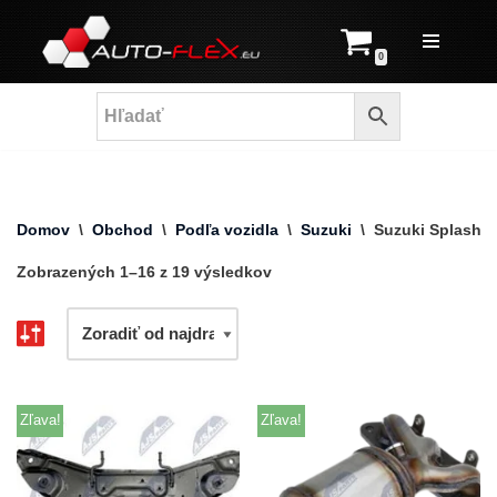
Prejsť
0
na
obsah
Domov
\
Obchod
\
Podľa vozidla
\
Suzuki
\
Suzuki Splash
Zobrazených 1–16 z 19 výsledkov
Zľava!
Zľava!