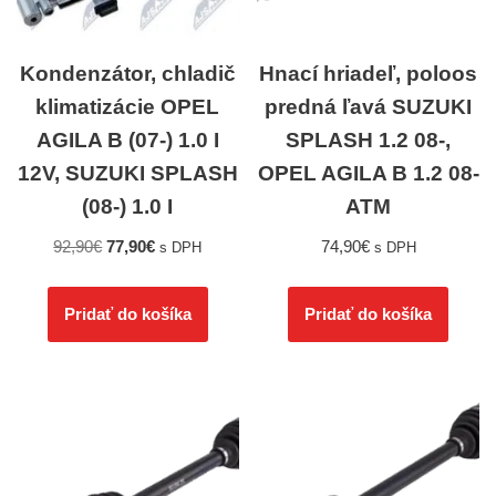
Kondenzátor, chladič
Hnací hriadeľ, poloos
klimatizácie OPEL
predná ľavá SUZUKI
AGILA B (07-) 1.0 I
SPLASH 1.2 08-,
12V, SUZUKI SPLASH
OPEL AGILA B 1.2 08-
(08-) 1.0 I
ATM
92,90
€
77,90
€
74,90
€
s DPH
s DPH
Pridať do košíka
Pridať do košíka