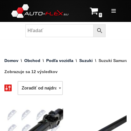
Prejsť
0
na
obsah
Domov
\
Obchod
\
Podľa vozidla
\
Suzuki
\
Suzuki Samurai
Zobrazuje sa 12 výsledkov