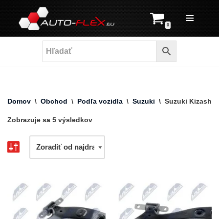
Prejsť
0
na
obsah
Domov
\
Obchod
\
Podľa vozidla
\
Suzuki
\
Suzuki Kizashi
Zobrazuje sa 5 výsledkov