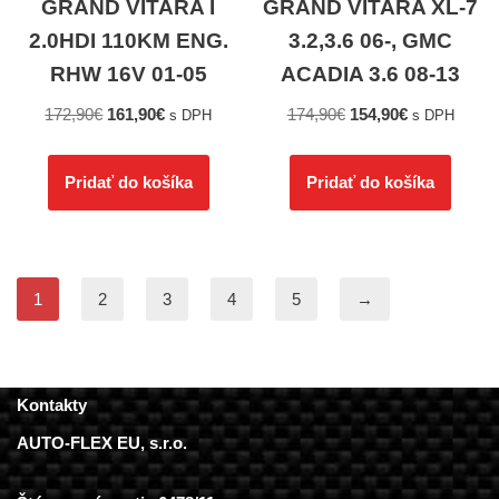
GRAND VITARA I
GRAND VITARA XL-7
2.0HDI 110KM ENG.
3.2,3.6 06-, GMC
RHW 16V 01-05
ACADIA 3.6 08-13
172,90
€
161,90
€
174,90
€
154,90
€
s DPH
s DPH
Pridať do košíka
Pridať do košíka
1
2
3
4
5
→
Kontakty
AUTO-FLEX EU, s.r.o.