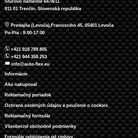
Štúrovo námestie 6478/11
911 01 Trenčín, Slovenská republika
Predajňa (Levoča),Francisciho 45, 05401 Levoča
Po-Pia : 9:00-17:00
+421 918 789 805
+421 944 358 253
info@auto-flex.eu
Informácie
Ako nakupovať
Reklamačný poriadok
Ochrana osobných údajov a poučenie o cookies
Reklamačný formulár
Všeobecné obchodné podmienky
Formulár odstúpenia od zmluvy