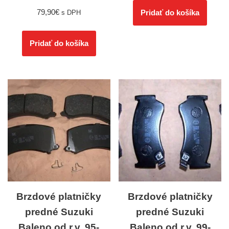
79,90
€
Pridať do košíka
s DPH
Pridať do košíka
Brzdové platničky
Brzdové platničky
predné Suzuki
predné Suzuki
Baleno od r.v. 95-
Baleno od r.v. 99-