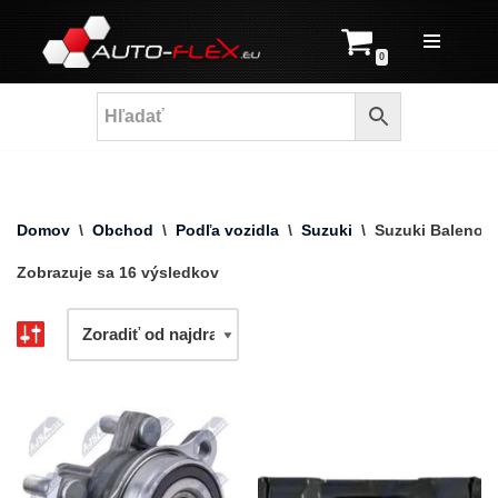
Prejsť
0
na
obsah
Domov
\
Obchod
\
Podľa vozidla
\
Suzuki
\
Suzuki Baleno
Zobrazuje sa 16 výsledkov