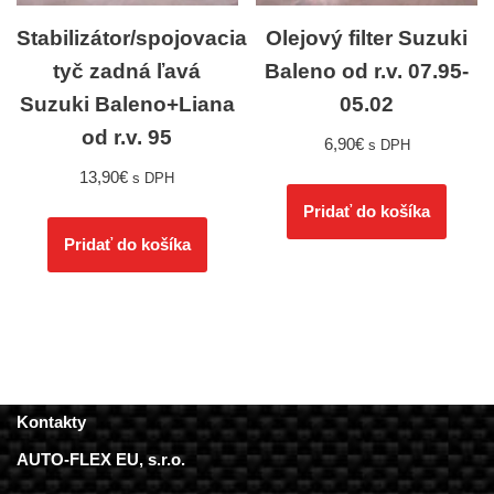
Stabilizátor/spojovacia
Olejový filter Suzuki
tyč zadná ľavá
Baleno od r.v. 07.95-
Suzuki Baleno+Liana
05.02
od r.v. 95
6,90
€
s DPH
13,90
€
s DPH
Pridať do košíka
Pridať do košíka
Kontakty
AUTO-FLEX EU, s.r.o.