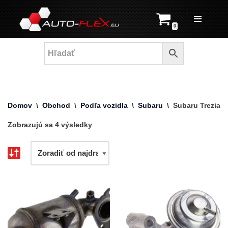
Prejsť
0
na
obsah
Domov
\
Obchod
\
Podľa vozidla
\
Subaru
\
Subaru Trezia
Zobrazujú sa 4 výsledky