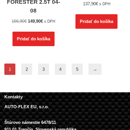
FORESTER 2.5T 04-
137,90
€
s DPH
08
166,90
€
149,90
€
Pridať do košíka
s DPH
Pridať do košíka
1
2
3
4
5
→
Kontakty
AUTO-FLEX EU, s.r.o.
Štúrovo námestie 6478/11
911 01 Trenčín, Slovenská republika