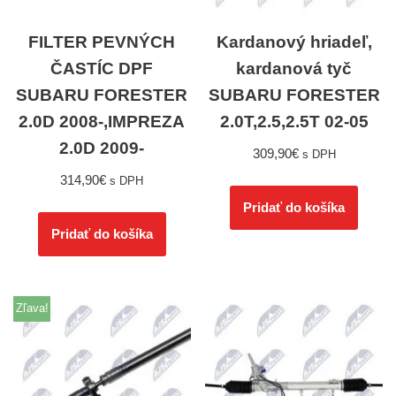
FILTER PEVNÝCH
Kardanový hriadeľ,
ČASTÍC DPF
kardanová tyč
SUBARU FORESTER
SUBARU FORESTER
2.0D 2008-,IMPREZA
2.0T,2.5,2.5T 02-05
2.0D 2009-
309,90
€
s DPH
314,90
€
s DPH
Pridať do košíka
Pridať do košíka
Zľava!