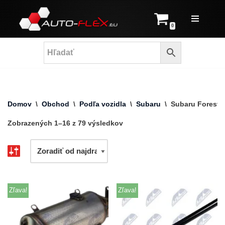
Prejsť
0
na
obsah
Domov
\
Obchod
\
Podľa vozidla
\
Subaru
\
Subaru Foreste
Zobrazených 1–16 z 79 výsledkov
Zľava!
Zľava!