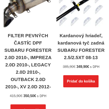
FILTER PEVNÝCH
Kardanový hriadeľ,
ČASTÍC DPF
kardanová tyč zadná
SUBARU FORESTER
SUBARU FORESTER
2.0D 2010-, IMPREZA
2.5/2.5XT 08-13
2.0D 2010-, LEGACY
385,90
€
349,90
€
s DPH
2.0D 2010-,
OUTBACK 2.0D
Pridať do košíka
2010-, XV 2.0D 2012-
415,90
€
350,50
€
s DPH