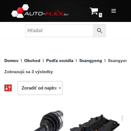
Prejsť
0
na
obsah
Domov
\
Obchod
\
Podľa vozidla
\
Ssangyong
\
Ssangyong
Zobrazujú sa 3 výsledky