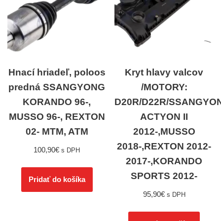
Hnací hriadeľ, poloos
Kryt hlavy valcov
predná SSANGYONG
/MOTORY:
KORANDO 96-,
D20R/D22R/SSANGYO
MUSSO 96-, REXTON
ACTYON II
02- MTM, ATM
2012-,MUSSO
2018-,REXTON 2012-
100,90
€
s DPH
2017-,KORANDO
SPORTS 2012-
Pridať do košíka
95,90
€
s DPH