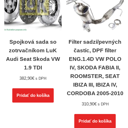
Spojková sada so
Filter sadzí/pevných
zotrvačníkom LuK
častíc, DPF filter
Audi Seat Skoda VW
ENG.1.4D VW POLO
1.9 TDI
IV, SKODA FABIA II,
ROOMSTER, SEAT
382,90
€
s DPH
IBIZA III, IBIZA IV,
CORDOBA 2005-2010
Pridať do košíka
310,90
€
s DPH
Pridať do košíka