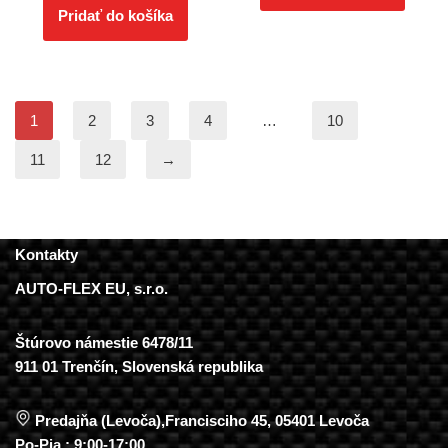
Pridať do košíka
1
2
3
4
…
10
11
12
→
Kontakty
AUTO-FLEX EU, s.r.o.
Štúrovo námestie 6478/11
911 01 Trenčín, Slovenská republika
Predajňa (Levoča),Francisciho 45, 05401 Levoča
Po-Pia : 9:00-17:00