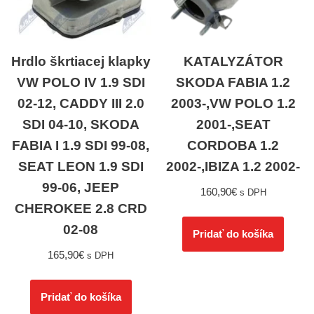
Hrdlo škrtiacej klapky
KATALYZÁTOR
VW POLO IV 1.9 SDI
SKODA FABIA 1.2
02-12, CADDY III 2.0
2003-,VW POLO 1.2
SDI 04-10, SKODA
2001-,SEAT
FABIA I 1.9 SDI 99-08,
CORDOBA 1.2
SEAT LEON 1.9 SDI
2002-,IBIZA 1.2 2002-
99-06, JEEP
160,90
€
s DPH
CHEROKEE 2.8 CRD
02-08
Pridať do košíka
165,90
€
s DPH
Pridať do košíka