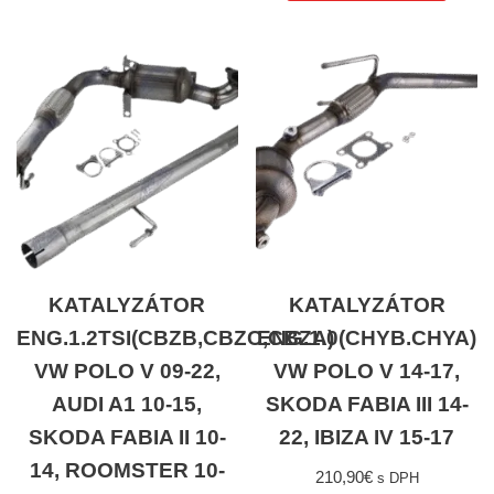
KATALYZÁTOR
KATALYZÁTOR
ENG.1.2TSI(CBZB,CBZC,CBZA)
ENG.1.0(CHYB.CHYA)
VW POLO V 09-22,
VW POLO V 14-17,
AUDI A1 10-15,
SKODA FABIA III 14-
SKODA FABIA II 10-
22, IBIZA IV 15-17
14, ROOMSTER 10-
210,90
€
s DPH