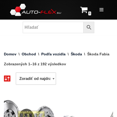
Prejsť
0
na
obsah
Domov
\
Obchod
\
Podľa vozidla
\
Škoda
\
Škoda Fabia
Zobrazených 1–16 z 192 výsledkov