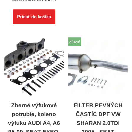
Pridať do košíka
Zľava!
Zberné výfukové
FILTER PEVNÝCH
potrubie, koleno
ČASTÍC DPF VW
výfuku AUDI A4, A6
SHARAN 2.0TDI
95-09, SEAT EXEO,
2005-, SEAT