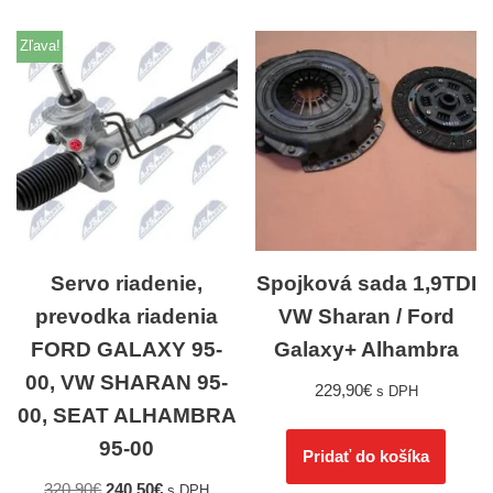
Zľava!
Servo riadenie,
Spojková sada 1,9TDI
prevodka riadenia
VW Sharan / Ford
FORD GALAXY 95-
Galaxy+ Alhambra
00, VW SHARAN 95-
229,90
€
s DPH
00, SEAT ALHAMBRA
95-00
Pridať do košíka
320,90
€
240,50
€
s DPH