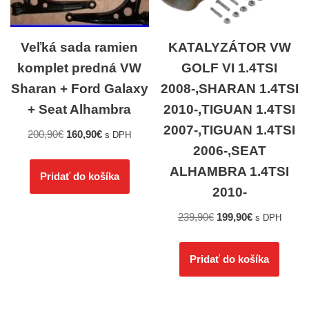
Veľká sada ramien
KATALYZÁTOR VW
komplet predná VW
GOLF VI 1.4TSI
Sharan + Ford Galaxy
2008-,SHARAN 1.4TSI
+ Seat Alhambra
2010-,TIGUAN 1.4TSI
2007-,TIGUAN 1.4TSI
200,90
€
160,90
€
s DPH
2006-,SEAT
ALHAMBRA 1.4TSI
Pridať do košíka
2010-
239,90
€
199,90
€
s DPH
Pridať do košíka