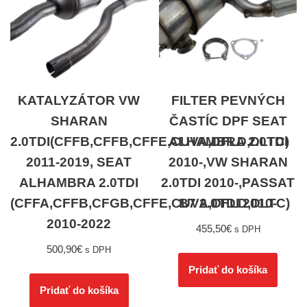
KATALYZÁTOR VW
FILTER PEVNÝCH
SHARAN
ČASTÍC DPF SEAT
2.0TDI(CFFB,CFFB,CFFE,CUVA,DFLD,DLTC)
ALHAMBRA 2.0TDI
2011-2019, SEAT
2010-,VW SHARAN
ALHAMBRA 2.0TDI
2.0TDI 2010-,PASSAT
(CFFA,CFFB,CFGB,CFFE,CUVA,DFLD,DLTC)
B7 2.0TDI 2010-
2010-2022
455,50
€
s DPH
500,90
€
s DPH
Pridať do košíka
Pridať do košíka