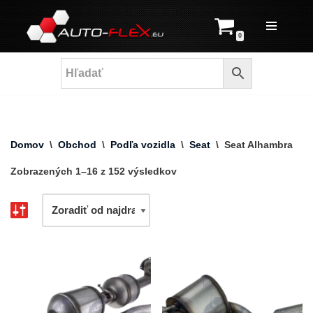
Prejsť
0
na
obsah
Domov
\
Obchod
\
Podľa vozidla
\
Seat
\
Seat Alhambra
Zobrazených 1–16 z 152 výsledkov