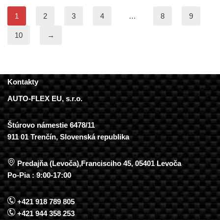
1
2
3
4
…
8
9
10
→
Kontakty
AUTO-FLEX EU, s.r.o.
Štúrovo námestie 6478/11
911 01 Trenčín, Slovenská republika
Predajňa (Levoča),Francisciho 45, 05401 Levoča
Po-Pia : 9:00-17:00
+421 918 789 805
+421 944 358 253