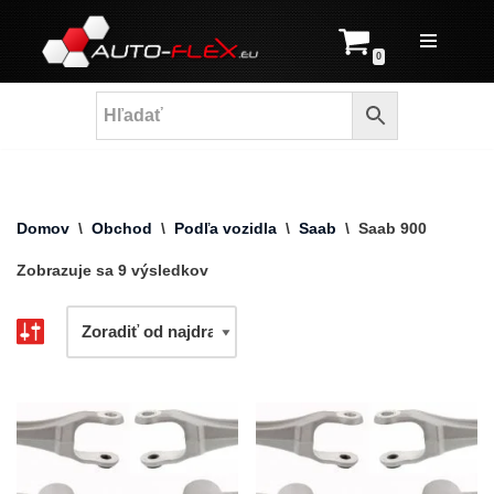
Prejsť
0
na
obsah
Domov
\
Obchod
\
Podľa vozidla
\
Saab
\
Saab 900
Zobrazuje sa 9 výsledkov