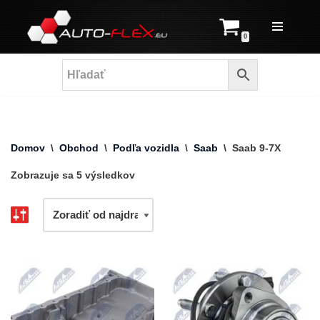
Prejsť
0
na
obsah
Domov
\
Obchod
\
Podľa vozidla
\
Saab
\
Saab 9-7X
Zobrazuje sa 5 výsledkov