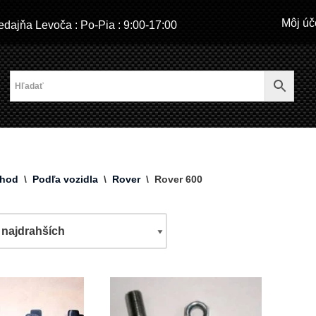
Môj úč
dajňa Levoča : Po-Pia : 9:00-17:00
hod
\
Podľa vozidla
\
Rover
\
Rover 600