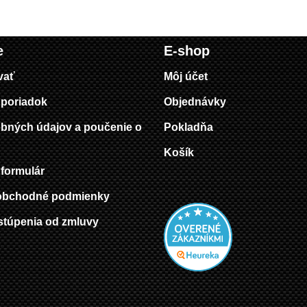
e
E-shop
vať
Môj účet
poriadok
Objednávky
bných údajov a poučenie o
Pokladňa
Košík
formulár
obchodné podmienky
stúpenia od zmluvy