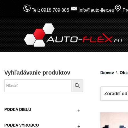
Tel.: 0918 789 805
info@auto-flex.eu
Pre
Prejsť
na
obsah
Vyhľadávanie produktov
Domov
\
Obc
PODĽA DIELU
PODĽA VÝROBCU