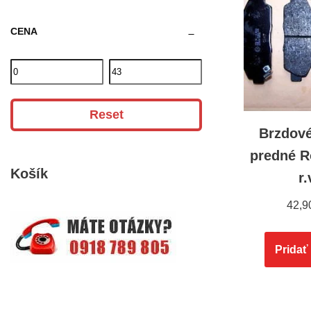
CENA
Reset
Brzdové
predné R
Košík
r.
42,9
Pridať