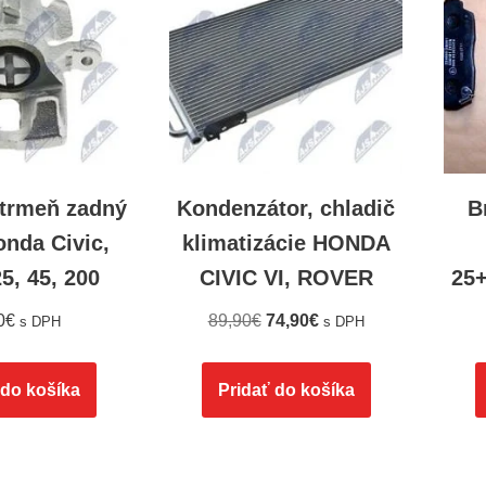
strmeň zadný
Kondenzátor, chladič
B
onda Civic,
klimatizácie HONDA
5, 45, 200
CIVIC VI, ROVER
25+
0
€
89,90
€
74,90
€
s DPH
s DPH
 do košíka
Pridať do košíka