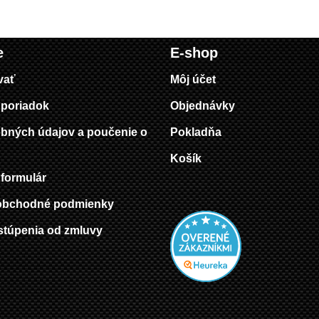
e
E-shop
vať
Môj účet
poriadok
Objednávky
bných údajov a poučenie o
Pokladňa
Košík
formulár
obchodné podmienky
stúpenia od zmluvy