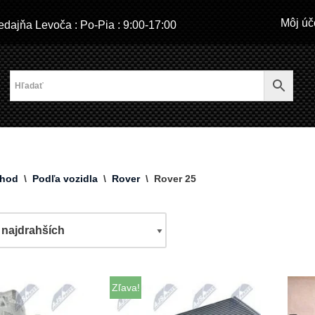
Môj úč
dajňa Levoča : Po-Pia : 9:00-17:00
hod
\
Podľa vozidla
\
Rover
\
Rover 25
Zľava!