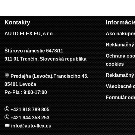
Kontakty
Informáci
AUTO-FLEX EU, s.r.o.
Ako nakupo
Reklamačný 
Štúrovo námestie 6478/11
Ochrana oso
911 01 Trenčín, Slovenská republika
cookies
Reklamačný 
Predajňa (Levoča),Francisciho 45,
05401 Levoča
Všeobecné 
Po-Pia : 9:00-17:00
Formulár od
+421 918 789 805
+421 944 358 253
info@auto-flex.eu