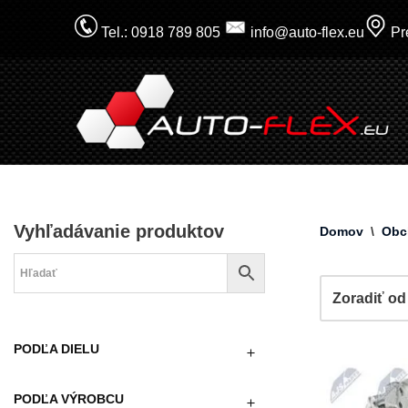
Tel.: 0918 789 805
info@auto-flex.eu
Pre
Prejsť
na
obsah
Vyhľadávanie produktov
Domov
\
Obc
PODĽA DIELU
PODĽA VÝROBCU