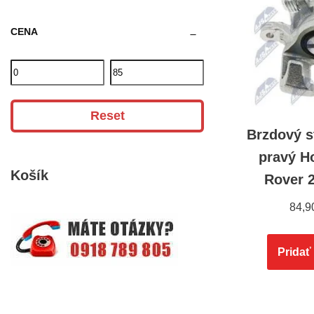
CENA
Reset
Brzdový 
pravý H
Košík
Rover 2
84,9
Pridať