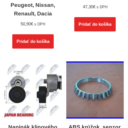
Peugeot, Nissan,
47,30
€
s DPH
Renault, Dacia
50,90
€
Pridať do košíka
s DPH
Pridať do košíka
Napinák klinového
ABS krúžok, senzor,