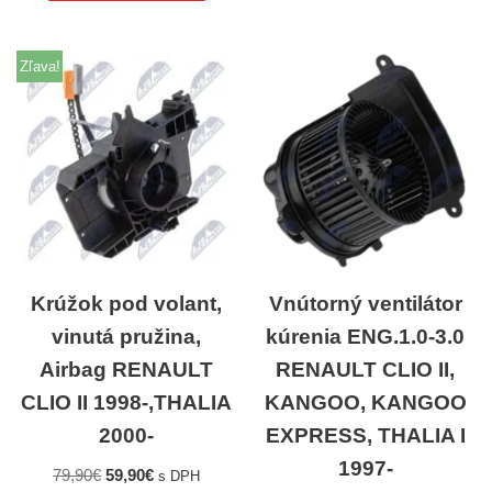
Zľava!
Krúžok pod volant,
Vnútorný ventilátor
vinutá pružina,
kúrenia ENG.1.0-3.0
Airbag RENAULT
RENAULT CLIO II,
CLIO II 1998-,THALIA
KANGOO, KANGOO
2000-
EXPRESS, THALIA I
1997-
79,90
€
59,90
€
s DPH