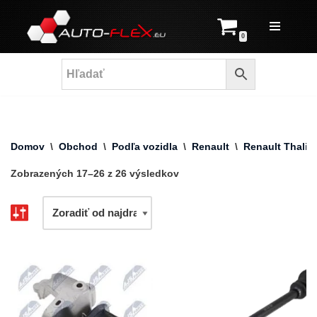
Prejsť
0
na
obsah
Domov
\
Obchod
\
Podľa vozidla
\
Renault
\
Renault Thalia
Zobrazených 17–26 z 26 výsledkov